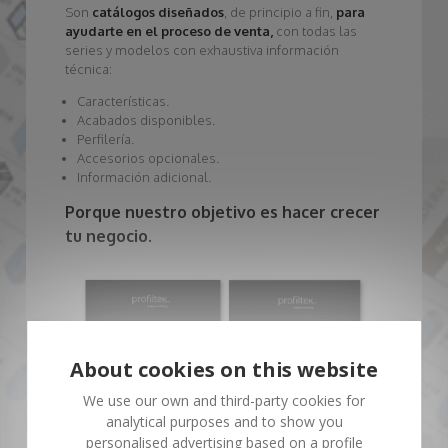
Son
catálogos diseñados
, de principio a fin,
para
ayudarte en el proceso de venta,
con todas las
series y modelos con exhaustiva información
técnica:
Características.
Acabados disponibles.
Perfilería.
Accesorios opcionales.
Información adicional.
Porque nuestro objetivo es hacer crecer
tu negocio.
About cookies on this website
We use our own and third-party cookies for
analytical purposes and to show you
personalised advertising based on a profile