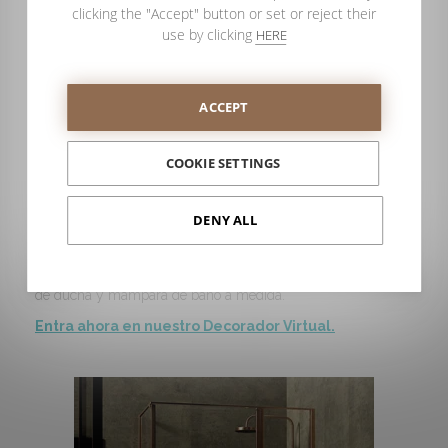
podemos fabricarte en cualquier color de la gama RAL sólo
clicking the "Accept" button or set or reject their
para ti.
use by clicking
HERE
Y no podemos olvidarnos de mencionar nuestra
solución
Konvert
que se está convirtiendo en una auténtica estrella.
ACCEPT
Creada inicialmente pensando en aquellas personas que
desean sustituir la bañera por un plato de ducha, es también
una solución excelente para, desde el principio, crear un
COOKIE SETTINGS
conjunto que incluye el plato de ducha, la mampara de baño
y una zona de almacenaje.
DENY ALL
Creemos que con todas estas opciones puedes tener la
seguridad de que vas a realizar la mejor elección de tu plato
de ducha y mampara de baño a medida.
Entra ahora en nuestro Decorador Virtual.