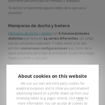
totalmente personalizado en medidas y acabados.
Te damos simplemente algunos datos de lo que vas a
encontrar:
Mamparas de ducha y bañera
Mamparas de ducha y bañera
con
6 funcionalidades
distintas
que incluyen
24 series diferentes
, sin contar
con las soluciones especiales. Y estas series, a su vez,
admiten
numerosas configuraciones
que, como decía
aquel entrañable personaje de animación, te permitirá llegar
"hasta el infinito y más allá".
Y el más allá vas a decidirlo tú eligiendo perfiles, tipos de
vidrio, decorados... lo dicho, más allá del infinito, que sí.
About cookies on this website
Platos de ducha
We use our own and third-party cookies for
analytical purposes and to show you personalised
6 modelos de
platos de ducha extraplanos
recortables a
advertising based on a profile drawn up from your
medida. 3 texturas –pizarra, piedra y liso SOLIDTEK
– con
®
browsing habits (e.g. pages visited). Click
for
HERE
referencias disponibles en stock , 8 colores pero que
more information. You can accept all cookies by