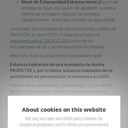
Nivel de Estanquidad Extrema (nivel 1)
que evita
pérdidas de agua, algo que es de agradecer cuando al
tratarse de un espacio reducido, la mampara,
inevitablemente, recibe gran cantidad de agua directa.
Como todas las mamparas de vidrio para ducha y bañera de
PROFILTEK, la serie ECODUX lleva como opción el
tratamiento antical TEKNOCLEAN
que evita las
incrustaciones de cal y facilita muchísimo la limpieza.
Pero claro, no es la única elección que puedes hacer.
Estamos hablando de una mampara de ducha
PROFILTEK y, por lo tanto, estamos hablando de la
posibilidad de personalizar tu mampara al 100%.
Además de las dimensiones, puedes elegir el color de los
perfiles, el tipo de vidrio, si éste lo quieres decorado con
arenado o
impresión digital directa sobre vidrio con IMAGIK
.
Todo para que,
por muy poco espacio que tengas, tu
About cookies on this website
satisfacción sea inmensa.
We use our own and third-party cookies for
Además, ya sabes lo que dice el refrán:
"las mejores esencias
analytical purposes and to show you personalised
se guardan en frascos pequeños".