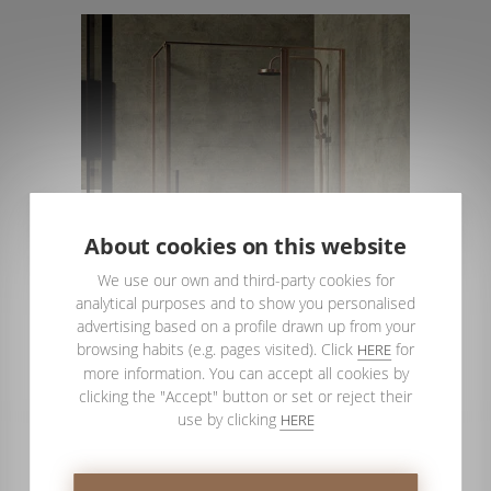
About cookies on this website
We use our own and third-party cookies for
analytical purposes and to show you personalised
advertising based on a profile drawn up from your
browsing habits (e.g. pages visited). Click
for
HERE
more information. You can accept all cookies by
clicking the "Accept" button or set or reject their
use by clicking
HERE
SUSCRÍBETE A NUESTRO BLOG