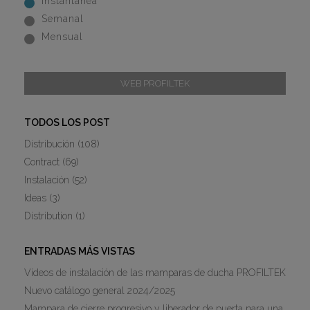
Instantánea
Semanal
Mensual
WEB PROFILTEK
TODOS LOS POST
Distribución
(108)
Contract
(69)
Instalación
(52)
Ideas
(3)
Distribution
(1)
ENTRADAS MÁS VISTAS
Vídeos de instalación de las mamparas de ducha PROFILTEK
Nuevo catálogo general 2024/2025
Mampara de cierre progresivo y liberador de puerta para una