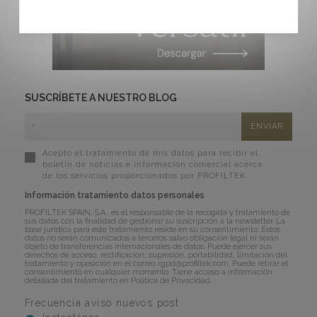
SUSCRÍBETE A NUESTRO BLOG
Acepto el tratamiento de mis datos para recibir el
boletín de noticias e información comercial acerca
de los servicios proporcionados por PROFILTEK.
Información tratamiento datos personales
PROFILTEK SPAIN, S.A., es el responsable de la recogida y tratamiento de
sus datos con la finalidad de gestionar su suscripción a la newsletter. La
base jurídica para este tratamiento reside en su consentimiento. Estos
datos no serán comunicados a terceros salvo obligación legal ni serán
objeto de transferencias internacionales de datos. Puede ejercer sus
derechos de acceso, rectificación, supresión, portabilidad, limitación del
tratamiento y oposición en el correo
rgpd@profiltek.com
. Puede retirar el
consentimiento en cualquier momento. Tiene acceso a información
detallada del tratamiento en
Política de Privacidad
.
Frecuencia aviso nuevos post