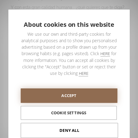
Y con esta gran calidad humana... ¿qué quieres que te diga?
Es normal que nuestras mamparas de baño se alcen
sobradamente sobre cualquier estándar de calidad.
About cookies on this website
Como siempre, al final llegamos a la misma conclusión:
el
We use our own and third-party cookies for
secreto de PROFILTEK son las personas.
analytical purposes and to show you personalised
advertising based on a profile drawn up from your
browsing habits (e.g. pages visited). Click
for
HERE
more information. You can accept all cookies by
clicking the "Accept" button or set or reject their
use by clicking
HERE
ACCEPT
COOKIE SETTINGS
DENY ALL