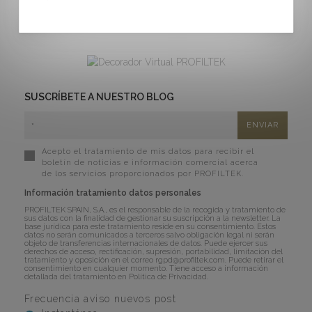
2013. Lanzamiento Decorador Virtual y Herramienta
de pedidos ON LINE.9
SUSCRÍBETE A NUESTRO BLOG
Acepto el tratamiento de mis datos para recibir el
boletín de noticias e información comercial acerca
de los servicios proporcionados por PROFILTEK.
Información tratamiento datos personales
PROFILTEK SPAIN, S.A., es el responsable de la recogida y tratamiento de
sus datos con la finalidad de gestionar su suscripción a la newsletter. La
base jurídica para este tratamiento reside en su consentimiento. Estos
datos no serán comunicados a terceros salvo obligación legal ni serán
objeto de transferencias internacionales de datos. Puede ejercer sus
derechos de acceso, rectificación, supresión, portabilidad, limitación del
tratamiento y oposición en el correo
rgpd@profiltek.com
. Puede retirar el
consentimiento en cualquier momento. Tiene acceso a información
detallada del tratamiento en
Política de Privacidad
.
Frecuencia aviso nuevos post