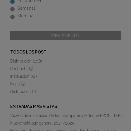
Instantánea
Semanal
Mensual
WEB PROFILTEK
TODOS LOS POST
Distribución
(108)
Contract
(69)
Instalación
(52)
Ideas
(3)
Distribution
(1)
ENTRADAS MÁS VISTAS
Vídeos de instalación de las mamparas de ducha PROFILTEK
Nuevo catálogo general 2024/2025
Mampara de cierre progresivo y liberador de puerta para una