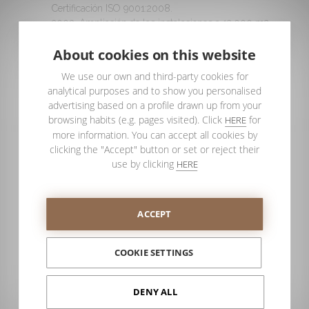
Certificación ISO 9001:2008.
2003. Ampliación de las instalaciones a 12.000 m2.
2004. Puesta en marcha del primer horno de
About cookies on this website
templado de vidrio.
2006. Ampliación de las instalciones a 18.000 m2.
We use our own and third-party cookies for
Decoración de mamparas de vidrio con técnica
analytical purposes and to show you personalised
artesanal FUSING.
advertising based on a profile drawn up from your
2007. Certificación de Mamparas por la Norma
browsing habits (e.g. pages visited). Click
for
HERE
Internacional EN 14428:2005.
more information. You can accept all cookies by
2008. Certificación del Proceso de Innovación por la
clicking the "Accept" button or set or reject their
norma UNE 16002:2006.Colección de Mamparas
use by clicking
HERE
Agatha Ruiz de la Prada. Puesta en marcha del
segundo horno de templado de vidrio. Instalación de la
mayor planta fotovoltaica sobre cubierta de la
Comunidad Valenciana.
ACCEPT
2009. Comercialización de Puertas de Interior de
Vidrio. Lanzamiento de IMAGIK, el primer sistema de
COOKIE SETTINGS
impresión digital sobre vidrio apto para su aplicación
en mamparas de baño y otros elementos decorativos.
2012. Lanzamiento proceso de internacionalización.
DENY ALL
Delegación comercial en Francia.