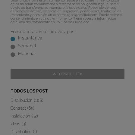
base jurídica para este tratamiento reside en su consentimiento. Estos
datos no serán comunicados a terceros salvo obligación legal ni serán
objeto de transferencias internacionales de datos. Puede ejercer sus
derechos de acceso, rectificación, supresión, portabilidad, limitación del
tratamiento y oposición en el correo
rgpd@profiltek.com
. Puede retirar el
consentimiento en cualquier momento. Tiene acceso a información
detallada del tratamiento en
Política de Privacidad
.
Frecuencia aviso nuevos post
Instantánea
Semanal
Mensual
WEB PROFILTEK
TODOS LOS POST
Distribución
(108)
Contract
(69)
Instalación
(52)
Ideas
(3)
Distribution
(1)