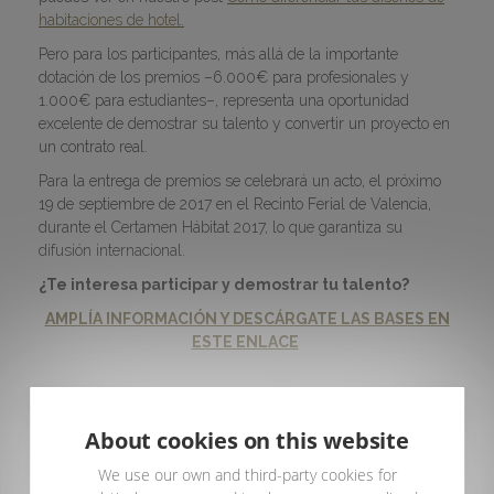
habitaciones de hotel.
Pero para los participantes, más allá de la importante
dotación de los premios –6.000€ para profesionales y
1.000€ para estudiantes–, representa una oportunidad
excelente de demostrar su talento y convertir un proyecto en
un contrato real.
Para la entrega de premios se celebrará un acto, el próximo
19 de septiembre de 2017 en el Recinto Ferial de Valencia,
durante el Certamen Hábitat 2017, lo que garantiza su
difusión internacional.
¿Te interesa participar y demostrar tu talento?
AMPLÍA INFORMACIÓN Y DESCÁRGATE LAS BASES EN
ESTE ENLACE
About cookies on this website
We use our own and third-party cookies for