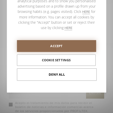
analytical purposes and to show you personalised
advertising based on a profile drawn up from your
browsing habits (e.g. pages visited). Click
for
HERE
more information. You can accept all cookies by
clicking the "Accept" button or set or reject their
use by clicking
HERE
ACCEPT
COOKIE SETTINGS
DENY ALL
SUSCRÍBETE A NUESTRO BLOG
Acepto el tratamiento de mis datos para recibir el
boletín de noticias e información comercial acerca
de los servicios proporcionados por PROFILTEK.