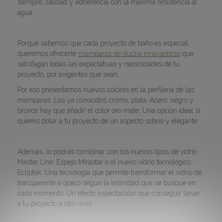
siempre, calidad y adherencia con la máxima resistencia al
agua.
Porque sabemos que cada proyecto de baño es especial,
queremos ofrecerte
mamparas de ducha innovadoras
que
satisfagan todas las expectativas y necesidades de tu
proyecto, por exigentes que sean.
Por eso presentamos nuevos colores en la perfilería de las
mamparas. Los ya conocidos cromo, plata. Acero, negro y
bronce hay que añadir el color oro mate. Una opción ideal si
quieres dotar a tu proyecto de un aspecto sobrio y elegante.
Además, lo podrás combinar con los nuevos tipos de vidrio
Master Line, Espejo Mirastar o el nuevo vidrio tecnológico
Ecliptek. Una tecnología que permite transformar el vidrio de
transparente a opaco según la intimidad que se busque en
cada momento. Un efecto espectacular que conseguir llevar
a tu proyecto a otro nivel.