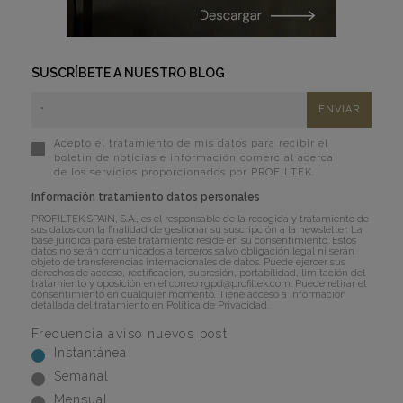
SUSCRÍBETE A NUESTRO BLOG
Acepto el tratamiento de mis datos para recibir el
boletín de noticias e información comercial acerca
de los servicios proporcionados por PROFILTEK.
Información tratamiento datos personales
PROFILTEK SPAIN, S.A., es el responsable de la recogida y tratamiento de
sus datos con la finalidad de gestionar su suscripción a la newsletter. La
base jurídica para este tratamiento reside en su consentimiento. Estos
datos no serán comunicados a terceros salvo obligación legal ni serán
objeto de transferencias internacionales de datos. Puede ejercer sus
derechos de acceso, rectificación, supresión, portabilidad, limitación del
tratamiento y oposición en el correo
rgpd@profiltek.com
. Puede retirar el
consentimiento en cualquier momento. Tiene acceso a información
detallada del tratamiento en
Política de Privacidad
.
Frecuencia aviso nuevos post
Instantánea
Semanal
Mensual