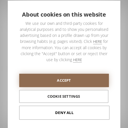
About cookies on this website
We use our own and third-party cookies for
analytical purposes and to show you personalised
advertising based on a profile drawn up from your
browsing habits (e.g. pages visited). Click
for
HERE
more information. You can accept all cookies by
clicking the "Accept" button or set or reject their
use by clicking
HERE
ACCEPT
Si tú también tienes encima de la mesa un proyecto para el
canal contract en el que sea necesario diseñar diferentes
espacios de baño,
no dudes en ponerte en contacto con
COOKIE SETTINGS
nuestro equipo
y pedir toda la información que necesites sin
compromiso.
DENY ALL
Además,
te invito a ver algunos de los proyectos que se han
desarrollado conjuntamente con PROFILTEK
.