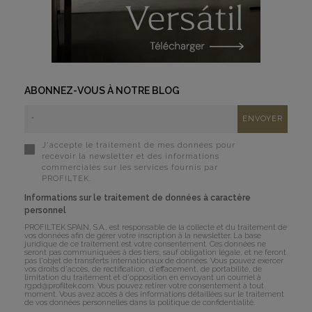
ABONNEZ-VOUS À NOTRE BLOG
J'accepte le traitement de mes données pour
recevoir la newsletter et des informations
commerciales sur les services fournis par
PROFILTEK.
Informations sur le traitement de données à caractère
personnel
PROFILTEK SPAIN, S.A., est responsable de la collecte et du traitement de
vos données afin de gérer votre inscription à la newsletter. La base
juridique de ce traitement est votre consentement. Ces données ne
seront pas communiquées à des tiers, sauf obligation légale, et ne feront
pas l'objet de transferts internationaux de données. Vous pouvez exercer
vos droits d'accès, de rectification, d'effacement, de portabilité, de
limitation du traitement et d'opposition en envoyant un courriel à
rgpd@profiltek.com
. Vous pouvez retirer votre consentement à tout
moment. Vous avez accès à des informations détaillées sur le traitement
de vos données personnelles dans la
politique de confidentialité
.