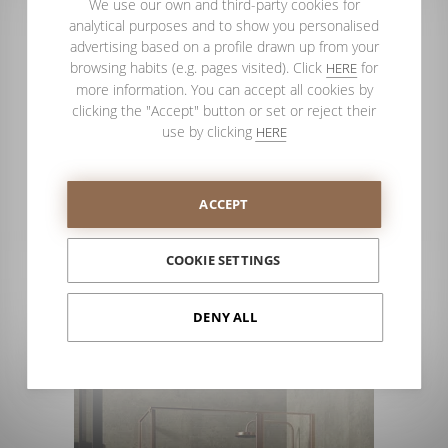
We use our own and third-party cookies for
Les possibilités sont infinies: depuis la personnalisation de
analytical purposes and to show you personalised
toutes les parois de douche et de bain d’un hôtel avec son
advertising based on a profile drawn up from your
logotype, jusqu’à l’impression de tout type d’image sur des
browsing habits (e.g. pages visited). Click
for
HERE
portes, des vitrages de séparation… Mais que faisons-nous ?
more information. You can accept all cookies by
La créativité doit vous appartenir, celle de votre projet
clicking the "Accept" button or set or reject their
ambitieux que nous pouvons transformer en réalité.
use by clicking
HERE
ACCEPT
COOKIE SETTINGS
DENY ALL