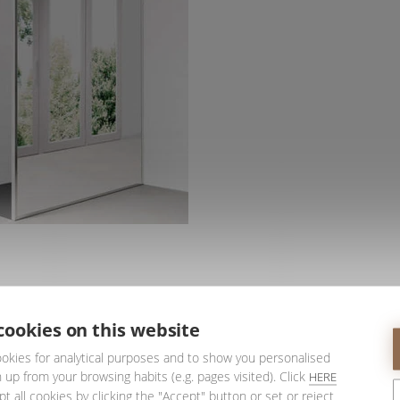
opacidade do vidro, pressionando um pequeno botão. A solução ideal par
cookies on this website
okies for analytical purposes and to show you personalised
 up from your browsing habits (e.g. pages visited). Click
HERE
t all cookies by clicking the "Accept" button or set or reject