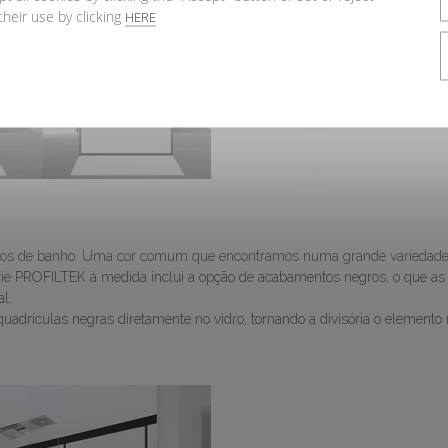
their use by clicking
HERE
paços de banho. Uma cor comum que encontramos numa grande variedade
série PROFILTEK à medida inclui a opção de acabamentos negros, o que as
l.
quadrículas negras diretamente no vidro, tornando a divisória o elemento