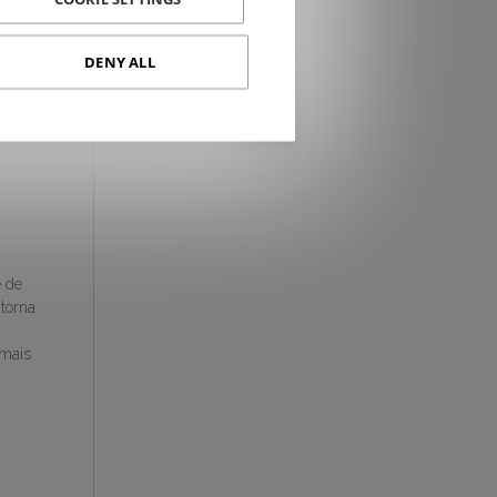
DENY ALL
 de
 torna
 mais