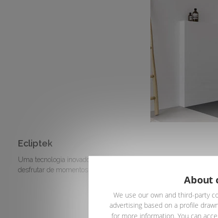
Ecliptek
Uma tecnologia inovadora com a qual poderá selecionar o grau de 
desfrutar de momentos de intimidade diferentes.
About 
We use our own and third-party co
advertising based on a profile drawn
for more information. You can accep