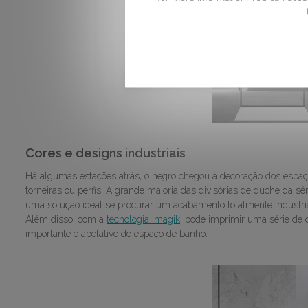
Cores e designs industriais
Há algumas estações atrás, o negro chegou à decoração dos es
torneiras ou perfis. A grande maioria das divisórias de duche da 
uma solução ideal se procurar um acabamento totalmente industria
Além disso, com a
tecnologia Imagik
, pode imprimir uma série de 
importante e apelativo do espaço de banho.