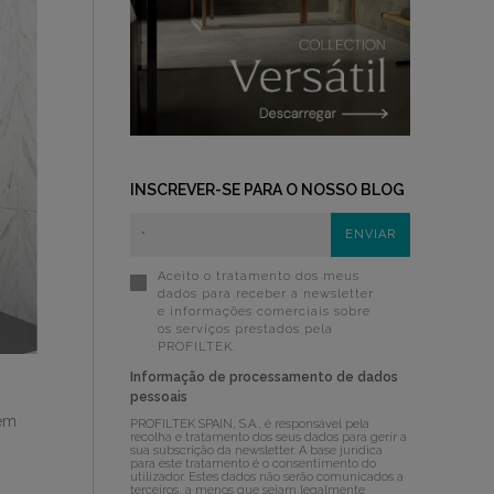
INSCREVER-SE PARA O NOSSO BLOG
Aceito o tratamento dos meus
dados para receber a newsletter
e informações comerciais sobre
os serviços prestados pela
PROFILTEK.
Informação de processamento de dados
pessoais
sem
PROFILTEK SPAIN, S.A., é responsável pela
recolha e tratamento dos seus dados para gerir a
sua subscrição da newsletter. A base jurídica
para este tratamento é o consentimento do
utilizador. Estes dados não serão comunicados a
terceiros, a menos que sejam legalmente