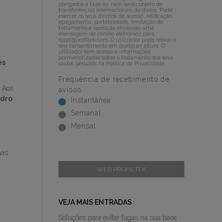
obrigados a fazê-lo, nem serão objeto de
transferências internacionais de dados. Pode
exercer os seus direitos de acesso, retificação,
apagamento, portabilidade, limitação do
tratamento e oposição enviando uma
mensagem de correio eletrónico para
rgpd@profiltek.com
. O utilizador pode retirar o
seu consentimento em qualquer altura. O
utilizador tem acesso a informações
pormenorizadas sobre o tratamento dos seus
ês
dados pessoais na
Política de Privacidade
.
Frequência de recebimento de
 Aos
avisos
idro
Instantânea
Semanal
Mensal
has
WEB PROFILTEK
VEJA MAIS ENTRADAS
Soluções para evitar fugas na sua base