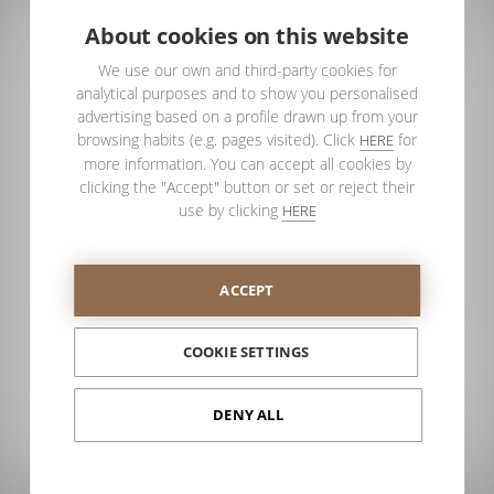
About cookies on this website
We use our own and third-party cookies for
analytical purposes and to show you personalised
advertising based on a profile drawn up from your
browsing habits (e.g. pages visited). Click
for
HERE
more information. You can accept all cookies by
clicking the "Accept" button or set or reject their
use by clicking
HERE
ACCEPT
A revolução Konvert: divisória de
COOKIE SETTINGS
banho + base + espaço de
armazenamento
DENY ALL
PROFILTEK
A casa de banho está num momento de
revolução. Já não representa mais uma parte da