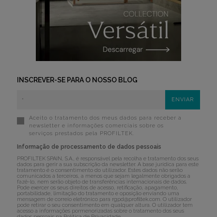
INSCREVER-SE PARA O NOSSO BLOG
Aceito o tratamento dos meus dados para receber a
newsletter e informações comerciais sobre os
serviços prestados pela PROFILTEK.
Informação de processamento de dados pessoais
PROFILTEK SPAIN, S.A., é responsável pela recolha e tratamento dos seus
dados para gerir a sua subscrição da newsletter. A base jurídica para este
tratamento é o consentimento do utilizador. Estes dados não serão
comunicados a terceiros, a menos que sejam legalmente obrigados a
fazê-lo, nem serão objeto de transferências internacionais de dados.
Pode exercer os seus direitos de acesso, retificação, apagamento,
portabilidade, limitação do tratamento e oposição enviando uma
mensagem de correio eletrónico para
rgpd@profiltek.com
. O utilizador
pode retirar o seu consentimento em qualquer altura. O utilizador tem
acesso a informações pormenorizadas sobre o tratamento dos seus
dados pessoais na
Política de Privacidade
.