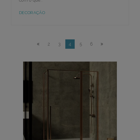
DECORAÇÃO
2
3
4
5
6