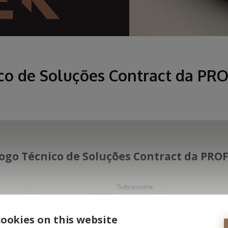
co de Soluções Contract da PR
ogo Técnico de Soluções Contract da PRO
Sobrenome
ookies on this website