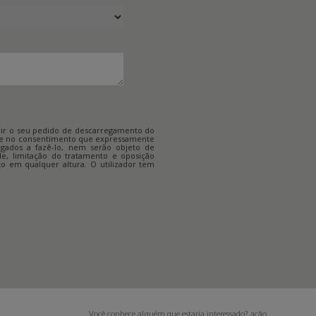
erir o seu pedido de descarregamento do
base no consentimento que expressamente
igados a fazê-lo, nem serão objeto de
ade, limitação do tratamento e oposição
to em qualquer altura. O utilizador tem
Você conhece alguém que estaria interessado? ação