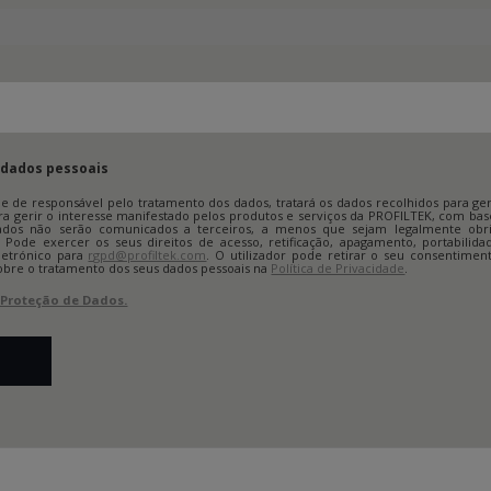
 dados pessoais
ade de responsável pelo tratamento dos dados, tratará os dados recolhidos para g
ara gerir o interesse manifestado pelos produtos e serviços da PROFILTEK, com 
dados não serão comunicados a terceiros, a menos que sejam legalmente obr
. Pode exercer os seus direitos de acesso, retificação, apagamento, portabilid
etrónico para
rgpd@profiltek.com
. O utilizador pode retirar o seu consentimen
bre o tratamento dos seus dados pessoais na
Política de Privacidade
.
e Proteção de Dados.