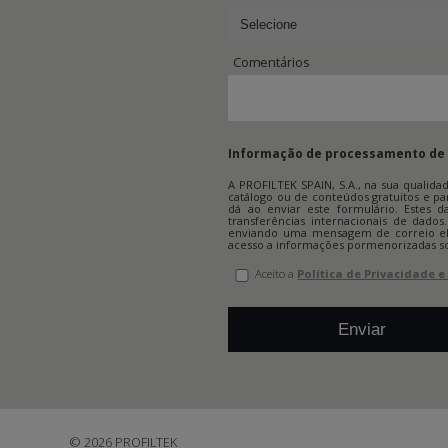
Comentários
Informação de processamento de
A PROFILTEK SPAIN, S.A., na sua qualid
catálogo ou de conteúdos gratuitos e p
dá ao enviar este formulário. Estes 
transferências internacionais de dados
enviando uma mensagem de correio el
acesso a informações pormenorizadas so
Aceito a
Política de Privacidade 
© 2026 PROFILTEK