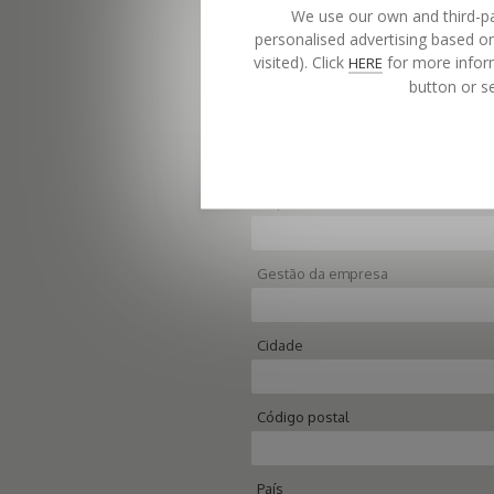
We use our own and third-pa
personalised advertising based on
Número de telefone
visited). Click
for more inform
HERE
button or se
Profissão
Empresa
Gestão da empresa
Cidade
Código postal
País