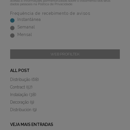
acesso a informações pormenorizadas sobre o tratamento dos seus
dados pessoais na
Política de Privacidade
.
Frequência de recebimento de avisos
Instantânea
Semanal
Mensal
WEB PROFILTEK
ALL POST
Distribução
(68)
Contract
(57)
Instalação
(38)
Decoração
(9)
Distribución
(9)
VEJA MAIS ENTRADAS