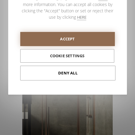
entrar pela porta da sua loja, é algo muito parecido a um
more information. You can accept all cookies by
primeiro encontro romântico. Portanto, tampouco deve
clicking the "Accept" button or set or reject their
esquecer a música suave e o perfume do ar para completar
use by clicking
HERE
um ambiente agradável.
Porque o seu objetivo é fazer com que o cliente se sinta
confortável, como em casa, sem pressa por ir embora, e com
ACCEPT
disposição para se deixar convencer. Tal como dissemos
anteriormente, como num primeiro encontro romântico.
COOKIE SETTINGS
DENY ALL