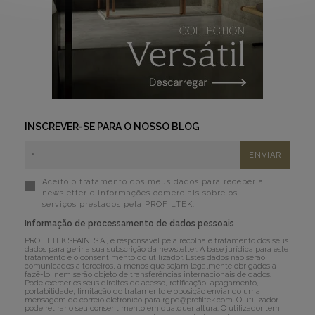
INSCREVER-SE PARA O NOSSO BLOG
Aceito o tratamento dos meus dados para receber a
newsletter e informações comerciais sobre os
serviços prestados pela PROFILTEK.
Informação de processamento de dados pessoais
PROFILTEK SPAIN, S.A., é responsável pela recolha e tratamento dos seus
dados para gerir a sua subscrição da newsletter. A base jurídica para este
tratamento é o consentimento do utilizador. Estes dados não serão
comunicados a terceiros, a menos que sejam legalmente obrigados a
fazê-lo, nem serão objeto de transferências internacionais de dados.
Pode exercer os seus direitos de acesso, retificação, apagamento,
portabilidade, limitação do tratamento e oposição enviando uma
mensagem de correio eletrónico para
rgpd@profiltek.com
. O utilizador
pode retirar o seu consentimento em qualquer altura. O utilizador tem