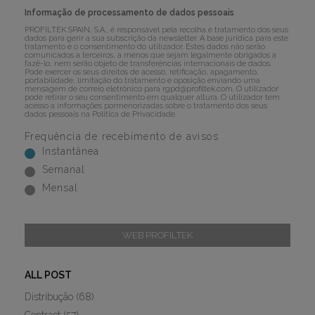
Informação de processamento de dados pessoais
PROFILTEK SPAIN, S.A., é responsável pela recolha e tratamento dos seus
dados para gerir a sua subscrição da newsletter. A base jurídica para este
tratamento é o consentimento do utilizador. Estes dados não serão
comunicados a terceiros, a menos que sejam legalmente obrigados a
fazê-lo, nem serão objeto de transferências internacionais de dados.
Pode exercer os seus direitos de acesso, retificação, apagamento,
portabilidade, limitação do tratamento e oposição enviando uma
mensagem de correio eletrónico para
rgpd@profiltek.com
. O utilizador
pode retirar o seu consentimento em qualquer altura. O utilizador tem
acesso a informações pormenorizadas sobre o tratamento dos seus
dados pessoais na
Política de Privacidade
.
Frequência de recebimento de avisos
Instantânea
Semanal
Mensal
WEB PROFILTEK
ALL POST
Distribução
(68)