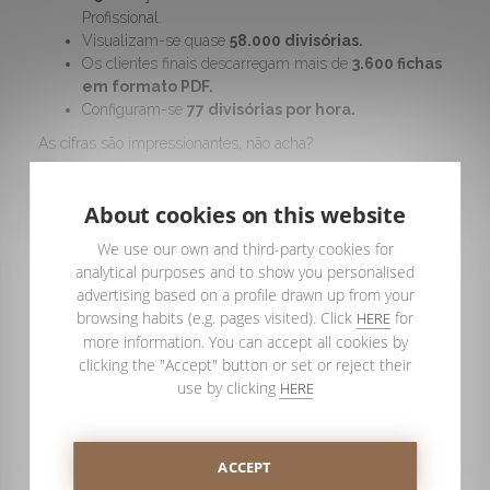
Profissional.
Visualizam-se quase
58.000 divisórias.
Os clientes finais descarregam mais de
3.600 fichas
em formato PDF.
Configuram-se
77 divisórias por hora.
As cifras são impressionantes, não acha?
Ainda dedica horas e horas a preparar orçamentos
de divisórias de banho? Ainda não é um distribuidor
About cookies on this website
da PROFILTEK?
We use our own and third-party cookies for
Mude a sua situação agora mesmo inscrevendo-se
analytical purposes and to show you personalised
como distribuidor da PROFILTEK.
advertising based on a profile drawn up from your
Vai vender mais, mais rapidamente e vai poupar muito
browsing habits (e.g. pages visited). Click
for
HERE
tempo!
more information. You can accept all cookies by
clicking the "Accept" button or set or reject their
use by clicking
HERE
ACCEPT