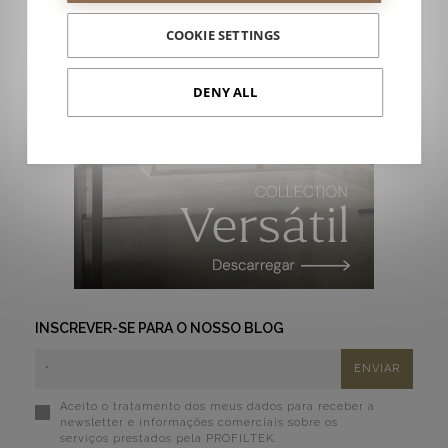
COOKIE SETTINGS
DENY ALL
INSCREVER-SE PARA O NOSSO BLOG
Aceito o tratamento dos meus dados para receber a
newsletter e informações comerciais sobre os
serviços prestados pela PROFILTEK.