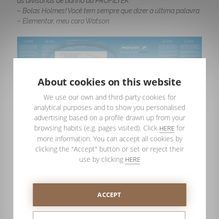
as divisórias de banho da PROFILTEK
– Bolas Holmes! Você tem sempre que dizer a última palavra.
– Elementar, meu caro Watson
About cookies on this website
We use our own and third-party cookies for
analytical purposes and to show you personalised
Carta de Garantia que acompanha todas as divisórias de
advertising based on a profile drawn up from your
banho da PROFILTEK
browsing habits (e.g. pages visited). Click
for
HERE
more information. You can accept all cookies by
clicking the "Accept" button or set or reject their
use by clicking
HERE
ACCEPT