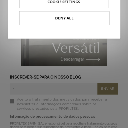
COOKIE SETTINGS
DENY ALL
INSCREVER-SE PARA O NOSSO BLOG
Aceito o tratamento dos meus dados para receber a
newsletter e informações comerciais sobre os
serviços prestados pela PROFILTEK.
Informação de processamento de dados pessoais
PROFILTEK SPAIN, S.A., é responsável pela recolha e tratamento dos seus
dados para gerir a sua subscrição da newsletter. A base jurídica para este