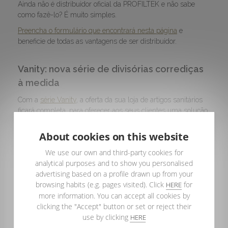
Ainda não é distribuidor oficial da PROFILTEK e não sabe
como fazê-lo? É muito simples.
Preencha o formulário que encontrará nesta página
e
beneficie de todas as vantagens de ser distribuidor.
Vanity: nova série de divisórias corrediças
à medida
Com a
série Vanity
, a oferta da sua loja de artigos sanitários
ficará completa, para oferecer aos seus clientes uma solução
integral para o espaço de banho e com as últimas tendências
do mercado, como a opção de acabamentos em branco mate.
About cookies on this website
E, para facilitar a vida aos seus clientes, esta divisória conta
We use our own and third-party cookies for
com encerramento magnético. Uma funcionalidade que
analytical purposes and to show you personalised
maximiza o conforto da divisória durante o duche.
advertising based on a profile drawn up from your
E, se ainda fosse pouco, tem a possibilidade de incluir
browsing habits (e.g. pages visited). Click
for
HERE
Teknoclean
, o tratamento pioneiro da PROFILTEK que permite
more information. You can accept all cookies by
manter as divisórias como no primeiro dia por mais tempo,
clicking the "Accept" button or set or reject their
graças à película protetora que minimiza as incrustações de
use by clicking
HERE
calcário e de outras substâncias.