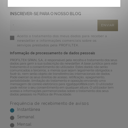
INSCREVER-SE PARA O NOSSO BLOG
Aceito o tratamento dos meus dados para receber a
newsletter e informações comerciais sobre os
serviços prestados pela PROFILTEK.
Informação de processamento de dados pessoais
PROFILTEK SPAIN, S.A., é responsável pela recolha e tratamento dos seus
dados para gerir a sua subscrição da newsletter. A base jurídica para este
tratamento é o consentimento do utilizador. Estes dados não serão
comunicados a terceiros, a menos que sejam legalmente obrigados a
fazê-lo, nem serão objeto de transferências internacionais de dados.
Pode exercer os seus direitos de acesso, retificação, apagamento,
portabilidade, limitação do tratamento e oposição enviando uma
mensagem de correio eletrónico para
rgpd@profiltek.com
. O utilizador
pode retirar o seu consentimento em qualquer altura. O utilizador tem
acesso a informações pormenorizadas sobre o tratamento dos seus
dados pessoais na
Política de Privacidade
.
Frequência de recebimento de avisos
Instantânea
Semanal
Mensal