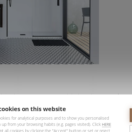
ara baixo, devemos preparar uma casa de banho moderna com
preto e
a ser uma das mais utilizadas. As paredes e o chuveiro podem ser branco
cookies on this website
pretos.
okies for analytical purposes and to show you personalised
 up from your browsing habits (e.g. pages visited). Click
HERE
t all cookies by clicking the "Accept" button or set or reject