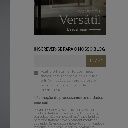
INSCREVER-SE PARA O NOSSO BLOG
Aceito o tratamento dos meus
dados para receber a newsletter
e informações comerciais sobre
os serviços prestados pela
PROFILTEK.
Informação de processamento de dados
pessoais
PROFILTEK SPAIN, S.A., é responsável pela
recolha e tratamento dos seus dados para gerir a
sua subscrição da newsletter. A base jurídica
para este tratamento é o consentimento do
utilizador. Estes dados não serão comunicados a
terceiros, a menos que sejam legalmente