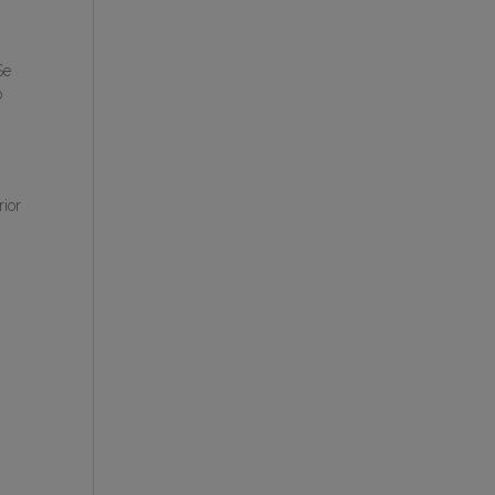
Se
o
ior