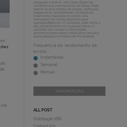
obrigados a fazê-lo, nem serão objeto de
transferências internacionais de dados. Pode
exercer os seus direitos de acesso, retificação,
apagamento, portabilidade, limitação do
tratamento e oposição enviando uma
mensagem de correio eletrónico para
rgpd@profiltek.com
. O utilizador pode retirar o
seu consentimento em qualquer altura. O
utilizador tem acesso a informações
pormenorizadas sobre o tratamento dos seus
dados pessoais na
Política de Privacidade
.
Com
Frequência de recebimento de
ções
avisos
Instantânea
ito
Semanal
ste
Mensal
WEB PROFILTEK
 lhe
ALL POST
Distribução
(68)
Contract
(57)