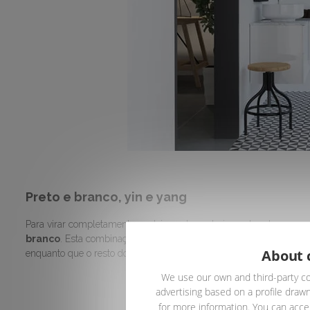
Preto e branco, yin e yang
Para virar completamente os dois pontos anteriores de cabeça p
branco
. Esta combinação sempre funcionou, e este ano continua 
About 
enquanto que o resto do chão e a canalização podem ter sotaques 
We use our own and third-party co
advertising based on a profile drawn
for more information. You can accep