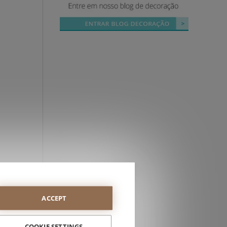
s,
ACCEPT
COOKIE SETTINGS