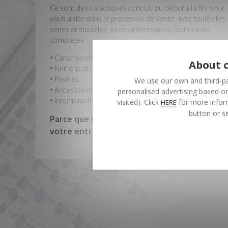
Ce sont des catalogues conçus, du début à la fin, pour
vous aider dans le processus de vente, avec toutes les
séries et modèles, et des informations techniques
complètes.
• Caractéristiques.
About c
• Finitions disponibles.
• Profilés.
We use our own and third-pa
• Accessoires en option.
personalised advertising based on
• Informations supplémentaires.
visited). Click
for more inform
HERE
button or se
Parce que notre objectif est de développer
votre entreprise.