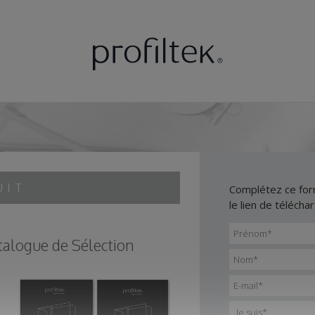
UIT
Complétez ce for
le lien de télécha
talogue de Sélection