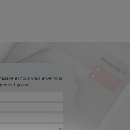
mulaire et nous vous enverrons
rgement gratuit.