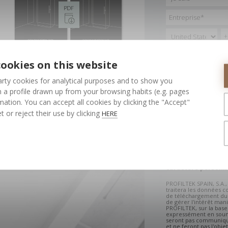
ookies on this website
rty cookies for analytical purposes and to show you
 a profile drawn up from your browsing habits (e.g. pages
ation. You can accept all cookies by clicking the "Accept"
t or reject their use by clicking
HERE
J'accepte la
Politique
Données
.
Informations sur l
caractère personn
PROFILTEK SPAIN, S.A.,
traitera les données c
de téléchargement du 
de gérer l'intérêt mani
PROFILTEK, sur la ba
expressément en soum
seront pas communiquée
et ne feront pas l'obje