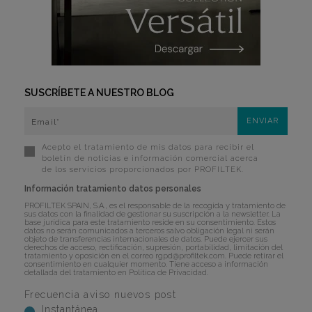
SUSCRÍBETE A NUESTRO BLOG
Acepto el tratamiento de mis datos para recibir el
boletín de noticias e información comercial acerca
de los servicios proporcionados por PROFILTEK.
Información tratamiento datos personales
PROFILTEK SPAIN, S.A., es el responsable de la recogida y tratamiento de
sus datos con la finalidad de gestionar su suscripción a la newsletter. La
base jurídica para este tratamiento reside en su consentimiento. Estos
datos no serán comunicados a terceros salvo obligación legal ni serán
objeto de transferencias internacionales de datos. Puede ejercer sus
derechos de acceso, rectificación, supresión, portabilidad, limitación del
tratamiento y oposición en el correo
rgpd@profiltek.com
. Puede retirar el
consentimiento en cualquier momento. Tiene acceso a información
detallada del tratamiento en
Política de Privacidad
.
Frecuencia aviso nuevos post
Instantánea