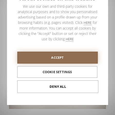
Serie Nordic
We use our own and third-party cookies for
Nuevos Acabados y Opciones
analytical purposes and to show you personalised
advertising based on a profile drawn up from your
La ampliación de la
Serie Nordic
incluye nuevas referencias
browsing habits (e.g. pages visited). Click
for
HERE
y acabados en perfilería y vidrios laminados. Los nuevos
more information. You can accept all cookies by
colores disponibles, como Champagne, Cobre, Bronce, Azul
clicking the "Accept" button or set or reject their
y Antracita, aportan un toque moderno y sofisticado.
use by clicking
HERE
ACCEPT
COOKIE SETTINGS
DENY ALL