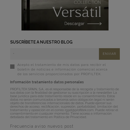
SUSCRÍBETE A NUESTRO BLOG
Acepto el tratamiento de mis datos para recibir el
boletín de noticias e información comercial acerca
de los servicios proporcionados por PROFILTEK.
Información tratamiento datos personales
PROFILTEK SPAIN, S.A., es el responsable de la recogida y tratamiento de
sus datos con la finalidad de gestionar su suscripción a la newsletter. La
base jurídica para este tratamiento reside en su consentimiento. Estos
datos no serán comunicados a terceros salvo obligación legal ni serán
objeto de transferencias internacionales de datos. Puede ejercer sus
derechos de acceso, rectificación, supresión, portabilidad, limitación del
tratamiento y oposición en el correo
rgpd@profiltek.com
. Puede retirar el
consentimiento en cualquier momento. Tiene acceso a información
detallada del tratamiento en
Política de Privacidad
.
Frecuencia aviso nuevos post