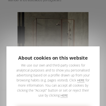
About cookies on this website
We use our own and third-party cookies for
analytical purposes and to show you personalised
advertising based on a profile drawn up from your
browsing habits (e.g. pages visited). Click
for
HERE
more information. You can accept all cookies by
clicking the "Accept" button or set or reject their
use by clicking
HERE