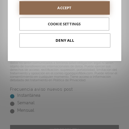
SUSCRÍBETE A NUESTRO BLOG
ACCEPT
COOKIE SETTINGS
Acepto el tratamiento de mis datos para recibir el
boletín de noticias e información comercial acerca
de los servicios proporcionados por PROFILTEK.
DENY ALL
Información tratamiento datos personales
PROFILTEK SPAIN, S.A., es el responsable de la recogida y tratamiento de
sus datos con la finalidad de gestionar su suscripción a la newsletter. La
base jurídica para este tratamiento reside en su consentimiento. Estos
datos no serán comunicados a terceros salvo obligación legal ni serán
objeto de transferencias internacionales de datos. Puede ejercer sus
derechos de acceso, rectificación, supresión, portabilidad, limitación del
tratamiento y oposición en el correo
rgpd@profiltek.com
. Puede retirar el
consentimiento en cualquier momento. Tiene acceso a información
detallada del tratamiento en
Política de Privacidad
.
Frecuencia aviso nuevos post
Instantánea
Semanal
Mensual