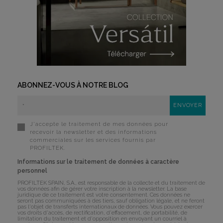
ABONNEZ-VOUS À NOTRE BLOG
J'accepte le traitement de mes données pour
recevoir la newsletter et des informations
commerciales sur les services fournis par
PROFILTEK.
Informations sur le traitement de données à caractère
personnel
PROFILTEK SPAIN, S.A., est responsable de la collecte et du traitement de
vos données afin de gérer votre inscription à la newsletter. La base
juridique de ce traitement est votre consentement. Ces données ne
seront pas communiquées à des tiers, sauf obligation légale, et ne feront
pas l'objet de transferts internationaux de données. Vous pouvez exercer
vos droits d'accès, de rectification, d'effacement, de portabilité, de
limitation du traitement et d'opposition en envoyant un courriel à