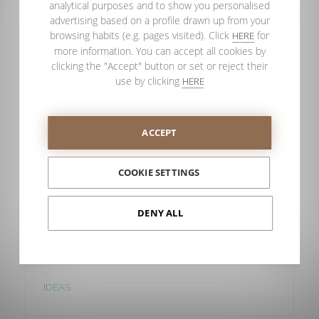
analytical purposes and to show you personalised
advertising based on a profile drawn up from your
browsing habits (e.g. pages visited). Click
for
HERE
more information. You can accept all cookies by
clicking the "Accept" button or set or reject their
use by clicking
HERE
ACCEPT
COOKIE SETTINGS
Colorez votre salle de bain avec
Nordic
DENY ALL
PROFILTEK
La série Nordic est à la pointe du design et de
l'innovation en matière de parois de douche fixes..
IDEAS