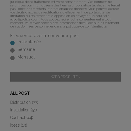
juridique de ce traitement est votre consentement. Ces données ne
seront pas communiquées à des tiers, sauf obligation légale, et ne feront
pas l'objet de transferts internationaux de données. Vous pouvez exercer
vos droits d'accès, de rectification, d'effacement, de portabilité, de
limitation du traitement et d'opposition en envoyant un courriel à
rgpd@profiltek.com
. Vous pouvez retirer votre consentement à tout
moment. Vous avez accès à des informations détaillées sur le traitement
de vos données personnelles dans la
politique de confidentialité
.
Fréquence averti nouveaux post
Instantanée
Semaine
Mensuel
WEB PROFILTEK
ALL POST
Distribution
(77)
Installation
(51)
Contract
(44)
Ideas
(13)