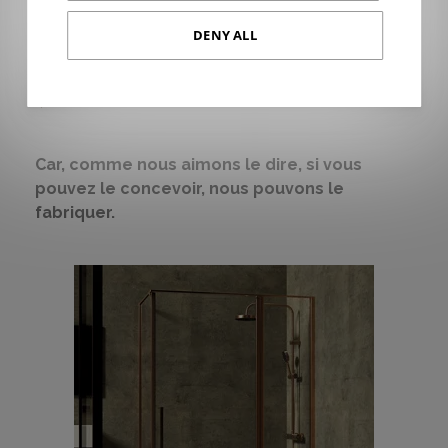
espaces de douche,
n'hésitez pas à contacter notre équipe
et
à demander, sans engagement, toutes les informations dont
DENY ALL
vous avez besoin.
De plus,
nous vous invitons à découvrir certains des projets
qui ont été réalisés en collaboration avec PROFILTEK
.
Car, comme nous aimons le dire, si vous
pouvez le concevoir, nous pouvons le
fabriquer.