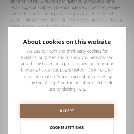
de verre Master Line, Miroir Mirastar ou le nouveau verre
technologique Ecliptek. Une technologie qui permet de faire
passer le verre du transparent à l’opaque à tout moment,
selon l'intimité recherchée. Un effet spectaculaire qui élèvera
votre projet à un tout autre niveau.
About cookies on this website
We use our own and third-party cookies for
analytical purposes and to show you personalised
advertising based on a profile drawn up from your
browsing habits (e.g. pages visited). Click
for
HERE
more information. You can accept all cookies by
clicking the "Accept" button or set or reject their
use by clicking
HERE
ACCEPT
Si vous aussi, vous avez en tête un projet pour le canal
COOKIE SETTINGS
contract pour lequel il est nécessaire de concevoir différents