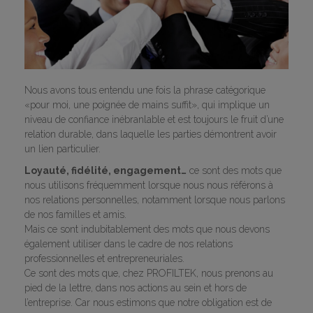
Nous avons tous entendu une fois la phrase catégorique
«pour moi, une poignée de mains suffit», qui implique un
niveau de confiance inébranlable et est toujours le fruit d’une
relation durable, dans laquelle les parties démontrent avoir
un lien particulier.
Loyauté, fidélité, engagement…
ce sont des mots que
nous utilisons fréquemment lorsque nous nous référons à
nos relations personnelles, notamment lorsque nous parlons
de nos familles et amis.
Mais ce sont indubitablement des mots que nous devons
également utiliser dans le cadre de nos relations
professionnelles et entrepreneuriales.
Ce sont des mots que, chez PROFILTEK, nous prenons au
pied de la lettre, dans nos actions au sein et hors de
l’entreprise. Car nous estimons que notre obligation est de