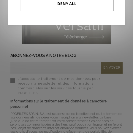
DENY ALL
ABONNEZ-VOUS À NOTRE BLOG
J'accepte le traitement de mes données pour
recevoir la newsletter et des informations
commerciales sur les services fournis par
PROFILTEK.
Informations sur le traitement de données à caractère
personnel
PROFILTEK SPAIN, S.A., est responsable de la collecte et du traitement de
vos données afin de gérer votre inscription à la newsletter. La base
juridique de ce traitement est votre consentement. Ces données ne
seront pas communiquées à des tiers, sauf obligation légale, et ne feront
pas l'objet de transferts internationaux de données. Vous pouvez exercer
vos droits d'accès, de rectification, d'effacement, de portabilité, de