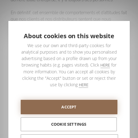
En définitif, cet ensemble de comportements et d’attitudes fait
que nos clients et nos distributeurs sentent que nous
sommes loyaux envers eux et fidèles à nos engagements.
About cookies on this website
Peut-être est-ce excessif dire aujourd’hui
une poignée de
We use our own and third-party cookies for
mains suffit
, mais nous estimons que l’esprit doit être de cet
analytical purposes and to show you personalised
ordre.
advertising based on a profile drawn up from your
browsing habits (e.g. pages visited). Click
for
HERE
more information. You can accept all cookies by
clicking the "Accept" button or set or reject their
use by clicking
HERE
ACCEPT
COOKIE SETTINGS