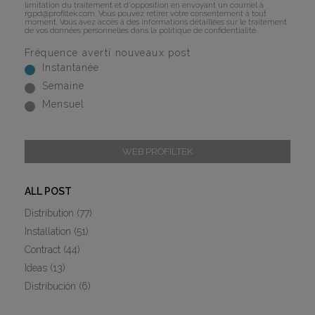
limitation du traitement et d'opposition en envoyant un courriel à
rgpd@profiltek.com
. Vous pouvez retirer votre consentement à tout
moment. Vous avez accès à des informations détaillées sur le traitement
de vos données personnelles dans la
politique de confidentialité
.
Fréquence averti nouveaux post
Instantanée
Semaine
Mensuel
WEB PROFILTEK
ALL POST
Distribution
(77)
Installation
(51)
Contract
(44)
Ideas
(13)
Distribución
(6)