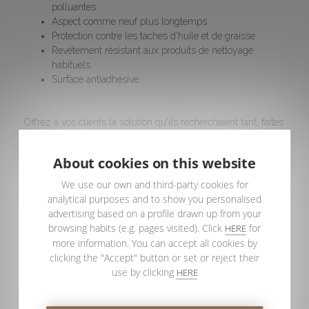
polluantes.
Aspect comme neuf plus longtemps.
Protection contre les taches d'huile et de graisse.
Revêtement résistant aux produits de nettoyage
habituels.
Surface antiadhésive.
Offrez à vos clients la solution qu'ils recherchaient tant, faites
la différence avec le traitement TEKNOCLEAN de
PROFILTEK et
transformez les hésitations en « OUI »
About cookies on this website
ferme.
We use our own and third-party cookies for
Si vous n’êtes pas encore distributeur, n’attendez plus et
analytical purposes and to show you personalised
complétez le formulaire sur cette page
pour
accédez aux
advertising based on a profile drawn up from your
catalogues généraux de toute la gamme de produits
browsing habits (e.g. pages visited). Click
for
HERE
PROFILTEK et à tous les avantages d'être distributeur. Nous
more information. You can accept all cookies by
vous contacterons dès que possible.
clicking the "Accept" button or set or reject their
Parce que le plus important pour PROFILTEK, ce sont
use by clicking
HERE
ses distributeurs.