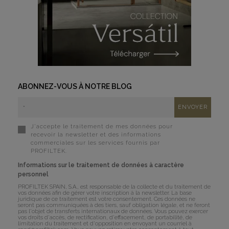
ABONNEZ-VOUS À NOTRE BLOG
J'accepte le traitement de mes données pour
recevoir la newsletter et des informations
commerciales sur les services fournis par
PROFILTEK.
Informations sur le traitement de données à caractère
personnel
PROFILTEK SPAIN, S.A., est responsable de la collecte et du traitement de
vos données afin de gérer votre inscription à la newsletter. La base
juridique de ce traitement est votre consentement. Ces données ne
seront pas communiquées à des tiers, sauf obligation légale, et ne feront
pas l'objet de transferts internationaux de données. Vous pouvez exercer
vos droits d'accès, de rectification, d'effacement, de portabilité, de
limitation du traitement et d'opposition en envoyant un courriel à