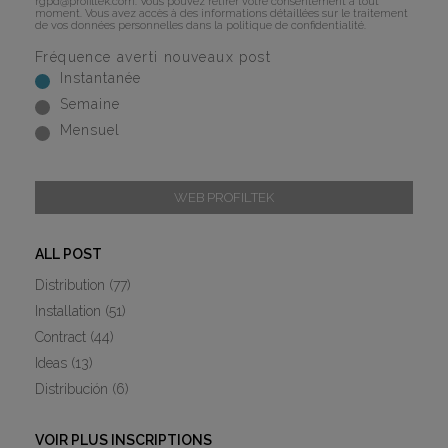
rgpd@profiltek.com
. Vous pouvez retirer votre consentement à tout
moment. Vous avez accès à des informations détaillées sur le traitement
de vos données personnelles dans la
politique de confidentialité
.
Fréquence averti nouveaux post
Instantanée
Semaine
Mensuel
WEB PROFILTEK
ALL POST
Distribution
(77)
Installation
(51)
Contract
(44)
Ideas
(13)
Distribución
(6)
VOIR PLUS INSCRIPTIONS