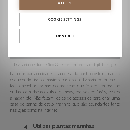
ACCEPT
COOKIE SETTINGS
DENY ALL
Divisória de duche fixo One com impressão digital Imagik
Para dar personalidade à sua casa de banho costeira, não se
esqueça de tirar o máximo partido da divisória de duche. É
fácil encontrar formas geométricas que fazem lembrar as
ondas, com riscas azuis e brancas, motivos de faróis, peixes
a nadar, etc. Não faltam ideias de acessórios para criar uma
casa de banho de estilo marinho, que são abundantes tanto
nas lojas como na Internet.
4.
Utilizar plantas marinhas