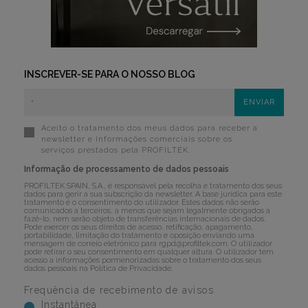
INSCREVER-SE PARA O NOSSO BLOG
Aceito o tratamento dos meus dados para receber a
newsletter e informações comerciais sobre os
serviços prestados pela PROFILTEK.
Informação de processamento de dados pessoais
PROFILTEK SPAIN, S.A., é responsável pela recolha e tratamento dos seus
dados para gerir a sua subscrição da newsletter. A base jurídica para este
tratamento é o consentimento do utilizador. Estes dados não serão
comunicados a terceiros, a menos que sejam legalmente obrigados a
fazê-lo, nem serão objeto de transferências internacionais de dados.
Pode exercer os seus direitos de acesso, retificação, apagamento,
portabilidade, limitação do tratamento e oposição enviando uma
mensagem de correio eletrónico para
rgpd@profiltek.com
. O utilizador
pode retirar o seu consentimento em qualquer altura. O utilizador tem
acesso a informações pormenorizadas sobre o tratamento dos seus
dados pessoais na
Política de Privacidade
.
Frequência de recebimento de avisos
Instantânea