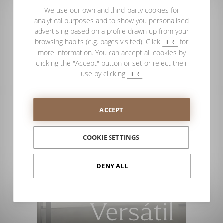
Lembre-se que, tal como lhe explicamos neste artigo, poderá
We use our own and third-party cookies for
pedir uma divisória de duche à medida fabricada
analytical purposes and to show you personalised
exclusivamente para si
.
advertising based on a profile drawn up from your
browsing habits (e.g. pages visited). Click
for
HERE
more information. You can accept all cookies by
clicking the "Accept" button or set or reject their
use by clicking
HERE
ACCEPT
COOKIE SETTINGS
DENY ALL