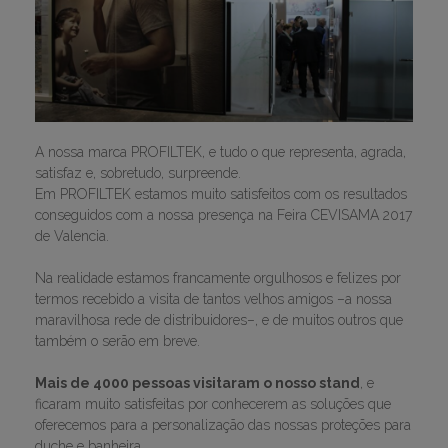
A nossa marca PROFILTEK, e tudo o que representa, agrada,
satisfaz e, sobretudo, surpreende.
Em PROFILTEK estamos muito satisfeitos com os resultados
conseguidos com a nossa presença na Feira CEVISAMA 2017
de Valencia.
Na realidade estamos francamente orgulhosos e felizes por
termos recebido a visita de tantos velhos amigos –a nossa
maravilhosa rede de distribuidores–, e de muitos outros que
também o serão em breve.
Mais de 4000 pessoas visitaram o nosso stand
, e
ficaram muito satisfeitas por conhecerem as soluções que
oferecemos para a personalização das nossas proteções para
duche e banheira.