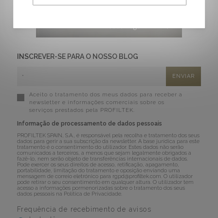
INSCREVER-SE PARA O NOSSO BLOG
Aceito o tratamento dos meus dados para receber a
newsletter e informações comerciais sobre os
serviços prestados pela PROFILTEK.
Informação de processamento de dados pessoais
PROFILTEK SPAIN, S.A., é responsável pela recolha e tratamento dos seus
dados para gerir a sua subscrição da newsletter. A base jurídica para este
tratamento é o consentimento do utilizador. Estes dados não serão
comunicados a terceiros, a menos que sejam legalmente obrigados a
fazê-lo, nem serão objeto de transferências internacionais de dados.
Pode exercer os seus direitos de acesso, retificação, apagamento,
portabilidade, limitação do tratamento e oposição enviando uma
mensagem de correio eletrónico para
rgpd@profiltek.com
. O utilizador
pode retirar o seu consentimento em qualquer altura. O utilizador tem
acesso a informações pormenorizadas sobre o tratamento dos seus
dados pessoais na
Política de Privacidade
.
Frequência de recebimento de avisos