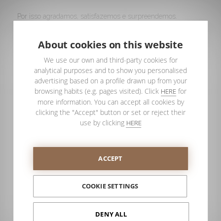
Por isso agradamos, satisfazemos e surpreendemos.
E por muito mais, que lhe queremos convidar a
About cookies on this website
descobrir agora.
We use our own and third-party cookies for
analytical purposes and to show you personalised
advertising based on a profile drawn up from your
browsing habits (e.g. pages visited). Click
for
HERE
more information. You can accept all cookies by
clicking the "Accept" button or set or reject their
use by clicking
HERE
ACCEPT
COOKIE SETTINGS
DENY ALL