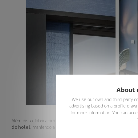
About 
We use our own and third-party co
advertising based on a profile drawn
Fotografias:
for more information. You can accep
Além disso, fabricaram
portas corrediças de linho natural l
do hotel
, mantendo a estética do mesmo.