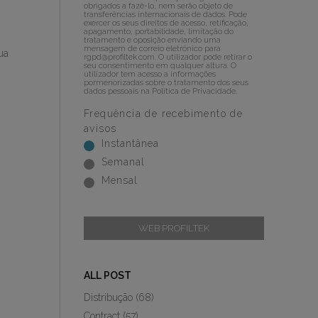
obrigados a fazê-lo, nem serão objeto de
transferências internacionais de dados. Pode
exercer os seus direitos de acesso, retificação,
apagamento, portabilidade, limitação do
tratamento e oposição enviando uma
mensagem de correio eletrónico para
sua
rgpd@profiltek.com
. O utilizador pode retirar o
seu consentimento em qualquer altura. O
utilizador tem acesso a informações
pormenorizadas sobre o tratamento dos seus
dados pessoais na
Política de Privacidade
.
Frequência de recebimento de
avisos
Instantânea
Semanal
Mensal
WEB PROFILTEK
ALL POST
Distribução
(68)
Contract
(57)