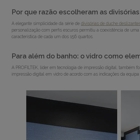
Por que razão escolheram as divisória
A elegante simplicidade da série de
divisórias de duche deslizan
personalização com perfis escuros permitiu a coexistência de uma 
característica de cada um dos 156 quartos.
Para além do banho: o vidro como ele
A PROFILTEK, líder em tecnologia de impressão digital, também fo
impressão digital em vidro de acordo com as indicações da equipa