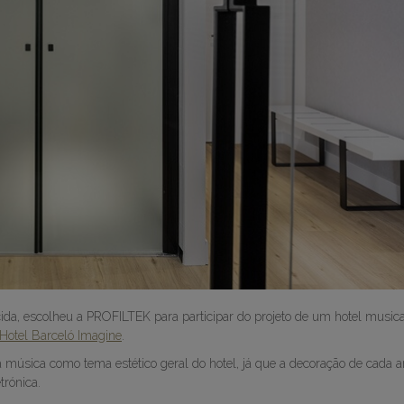
da, escolheu a PROFILTEK para participar do projeto de um hotel musica
Hotel Barceló Imagine
.
música como tema estético geral do hotel, já que a decoração de cada 
trónica.