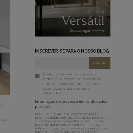
INSCREVER-SE PARA O NOSSO BLOG
Aceito o tratamento dos meus
dados para receber a newsletter
e informações comerciais sobre
os serviços prestados pela
PROFILTEK.
Informação de processamento de dados
l
pessoais
PROFILTEK SPAIN, S.A., é responsável pela
recolha e tratamento dos seus dados para gerir a
andar
sua subscrição da newsletter. A base jurídica
para este tratamento é o consentimento do
utilizador. Estes dados não serão comunicados a
terceiros, a menos que sejam legalmente