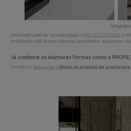
Fotografias:
Este projeto pôde ser realizado graças à
PROJECT DIVISION
, a di
profissionais está sempre disponível para oferecer soluções em alum
Já conhece as inúmeras formas como a PROFIL
Convido-o a
descarregar o
Álbum de projetos de arquitetur