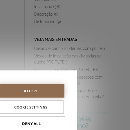
Instalação
(38)
Decoração
(9)
Distribución
(9)
VEJA MAIS ENTRADAS
Casas de banho modernas com poliban
Vídeos de instalação das divisórias de
duche PROFILTEK
Novo Catálogo Geral de PROFILTEK
Divisórias de duche para pessoas com
mobilidade reduzida PMR
ACCEPT
Como integrar o meu resguardo de
duche na decoração da casa de banho?
COOKIE SETTINGS
elas
DENY ALL