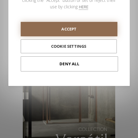
clicking the "Accept" button or set or reject their
use by clicking
HERE
Porque a PROFILTEK quer oferecer espaços de
duche totalmente adaptados às necessidades dos
seus clientes.
ACCEPT
COOKIE SETTINGS
DENY ALL