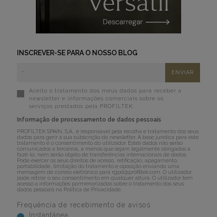
INSCREVER-SE PARA O NOSSO BLOG
Aceito o tratamento dos meus dados para receber a
newsletter e informações comerciais sobre os
serviços prestados pela PROFILTEK.
Informação de processamento de dados pessoais
PROFILTEK SPAIN, S.A., é responsável pela recolha e tratamento dos seus
dados para gerir a sua subscrição da newsletter. A base jurídica para este
tratamento é o consentimento do utilizador. Estes dados não serão
comunicados a terceiros, a menos que sejam legalmente obrigados a
fazê-lo, nem serão objeto de transferências internacionais de dados.
Pode exercer os seus direitos de acesso, retificação, apagamento,
portabilidade, limitação do tratamento e oposição enviando uma
mensagem de correio eletrónico para
rgpd@profiltek.com
. O utilizador
pode retirar o seu consentimento em qualquer altura. O utilizador tem
acesso a informações pormenorizadas sobre o tratamento dos seus
dados pessoais na
Política de Privacidade
.
Frequência de recebimento de avisos
Instantânea