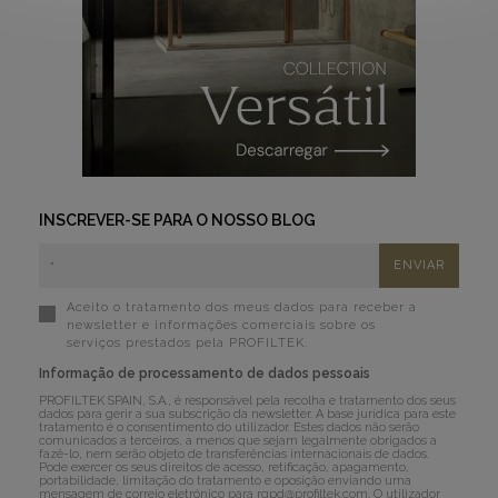
INSCREVER-SE PARA O NOSSO BLOG
Aceito o tratamento dos meus dados para receber a
newsletter e informações comerciais sobre os
serviços prestados pela PROFILTEK.
Informação de processamento de dados pessoais
PROFILTEK SPAIN, S.A., é responsável pela recolha e tratamento dos seus
dados para gerir a sua subscrição da newsletter. A base jurídica para este
tratamento é o consentimento do utilizador. Estes dados não serão
comunicados a terceiros, a menos que sejam legalmente obrigados a
fazê-lo, nem serão objeto de transferências internacionais de dados.
Pode exercer os seus direitos de acesso, retificação, apagamento,
portabilidade, limitação do tratamento e oposição enviando uma
mensagem de correio eletrónico para
rgpd@profiltek.com
. O utilizador