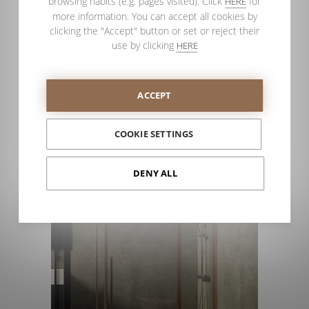
browsing habits (e.g. pages visited). Click
for
HERE
brinque com os seus clientes, porque eles vão reclamar. E se
more information. You can accept all cookies by
vai comprar uma divisória, não tente poupar dinheiro
clicking the "Accept" button or set or reject their
sacrificando qualidade, porque se vai arrepender.
use by clicking
HERE
Dispõe de um
leque de modelos de divisórias de casa de
banho aprovadas muito amplo
, entre os quais, certamente irá
encontrar o modelo de divisória que melhor se adapta ao seu
ACCEPT
gosto e orçamento.
A qualidade é muito importante.
COOKIE SETTINGS
DENY ALL