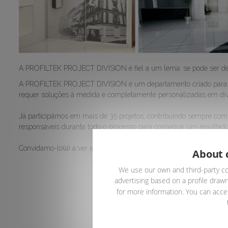
A PROFILTEK PROJECT DIVISION é fiel a um lema: se pode ser des
A PROFILTEK PROJECT DIVISION é um departamento criado para pre
requer soluções à medida e completamente personalizadas em divi
Já participámos em mais de 35 projetos, contribuindo sempre com
responsáveis durante todo o processo para conseguir um resultado 
Convidamo-lo(a) a ver a galeria dos últimos projetos realizados e a
About 
We use our own and third-party co
advertising based on a profile drawn
for more information. You can accep