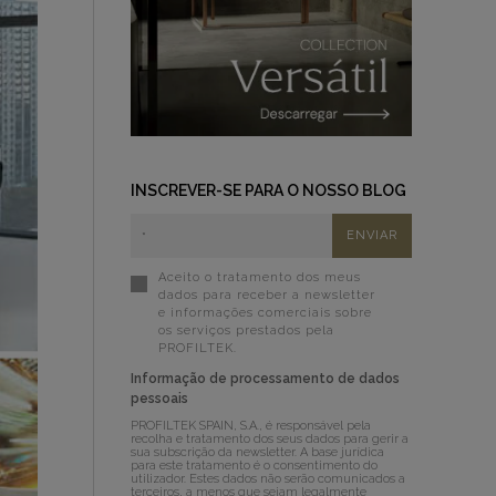
INSCREVER-SE PARA O NOSSO BLOG
Aceito o tratamento dos meus
dados para receber a newsletter
e informações comerciais sobre
os serviços prestados pela
PROFILTEK.
Informação de processamento de dados
pessoais
PROFILTEK SPAIN, S.A., é responsável pela
recolha e tratamento dos seus dados para gerir a
sua subscrição da newsletter. A base jurídica
para este tratamento é o consentimento do
utilizador. Estes dados não serão comunicados a
terceiros, a menos que sejam legalmente