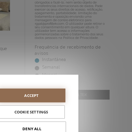
obrigados a fazê-lo, nem serão objeto de
transferências internacionais de dados. Pode
exercer os seus direitos de acesso, retificação,
apagamento, portabilidade, limitação do
tratamento e oposição enviando uma
mensagem de correio eletrónico para
rgpd@profiltek.com
. O utilizador pode retirar o
seu consentimento em qualquer altura. O
utilizador tem acesso a informações
pormenorizadas sobre o tratamento dos seus
dados pessoais na
Política de Privacidade
.
Frequência de recebimento de
 que
avisos
Instantânea
Semanal
Mensal
WEB PROFILTEK
ACCEPT
COOKIE SETTINGS
ALL POST
Distribução
(68)
DENY ALL
Contract
(57)