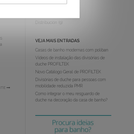
Instalação
(38)
Decoração
(9)
Distribución
(9)
as
VEJA MAIS ENTRADAS
ma
Casas de banho modernas com poliban
Vídeos de instalação das divisórias de
duche PROFILTEK
Novo Catálogo Geral de PROFILTEK
Divisórias de duche para pessoas com
mobilidade reduzida PMR
NTE
Como integrar o meu resguardo de
duche na decoração da casa de banho?