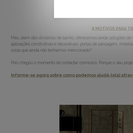
8 MOTIVOS PARA 
Mas, além das divisórias de banho, oferecemos ainda soluções de 
aplicações construtivas e decorativas: portas de passagem, mobili
coisa que ainda não tenhamos mencionado?
Pois chegou o momento de contactar connosco. Porque o seu proje
Informe-se agora sobre como podemos ajudá-lo(a) atra