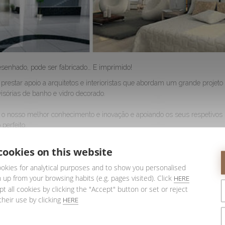
enhado, pode ser fabricado… E imprimido!
star apoio a arquitetos e interioristas que abordam um grande projeto
sórias de banho e vidro decorado.
 o nosso melhor conhecimento e inovação e apoiando os seus respetivos
perfeito.
 descarregar o nosso catálogo:
cookies on this website
okies for analytical purposes and to show you personalised
 up from your browsing habits (e.g. pages visited). Click
HERE
t all cookies by clicking the "Accept" button or set or reject
their use by clicking
HERE