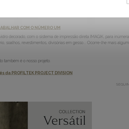
TRABALHAR COM O NÚMERO UM
vidro decorado, com o sistema de impressão direta IMAGIK, para inúmer
ário, soalhos, revestimentos, divisórias em gesso…. Ocorre-lhe mais algu
to também é o nosso projeto.
vés da PROFILTEK PROJECT DIVISION
SEGUI