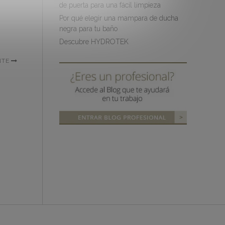
de puerta para una fácil limpieza
Por qué elegir una mampara de ducha
negra para tu baño
Descubre HYDROTEK
NTE