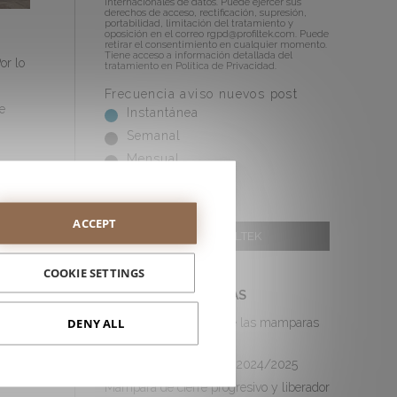
internacionales de datos. Puede ejercer sus
derechos de acceso, rectificación, supresión,
portabilidad, limitación del tratamiento y
oposición en el correo
rgpd@profiltek.com
. Puede
retirar el consentimiento en cualquier momento.
Tiene acceso a información detallada del
or lo
tratamiento en
Política de Privacidad
.
Frecuencia aviso nuevos post
e
Instantánea
Semanal
Mensual
ACCEPT
WEB PROFILTEK
COOKIE SETTINGS
ENTRADAS MÁS VISTAS
DENY ALL
Vídeos de instalación de las mamparas
de ducha PROFILTEK
Nuevo catálogo general 2024/2025
Mampara de cierre progresivo y liberador