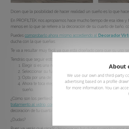
Dicen que la posibilidad de hacer realidad un sueño es lo que hace 
En PROFILTEK nos apropiamos hace mucho tiempo de esa idea y he
menos en lo que se refiere a la decoración de su cuarto de baño,
Puedes
comprobarlo ahora mismo accediendo al
Decorador Virt
ducha con la que sueñas.
Te va a resultar muy fácil ya que está diseñado para que su uso se
Tendrás que seguir estos simples pasos:
About 
Elegir si es una mampara de ducha o bañera.
Seleccionar su funcionalidad: puertas correderas, abatibles, p
We use our own and third-party co
Opta por una de nuestras series que puedes ordenar por pre
advertising based on a profile drawn
Ahora te toca elegir el modelo y, a partir de este instante, c
for more information. You can accep
sueño.
¿Cómo son los perfiles? ¿Qué tipo de vidrio te imaginas? ¿Cómo 
tratamiento al vidrio, como por ejemplo el arenado
? ¿O prefieres im
decoración de tu cuarto de baño?
¿Dudas?
Pues ya verás qué rápido desaparecen tus dudas cuando compr