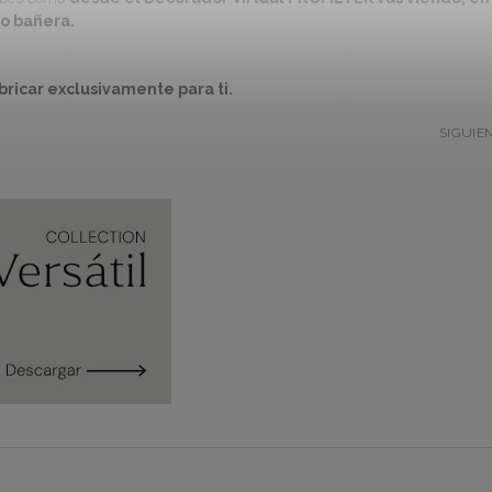
o bañera.
ricar exclusivamente para ti.
SIGUIE