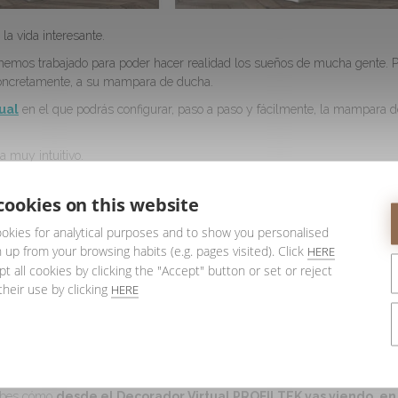
la vida interesante.
mos trabajado para poder hacer realidad los sueños de mucha gente. P
 concretamente, a su mampara de ducha.
ual
en el que podrás configurar, paso a paso y fácilmente, la mampara d
a muy intuitivo.
cookies on this website
legables o fijas.
okies for analytical purposes and to show you personalised
cio o novedad del diseño.
 up from your browsing habits (e.g. pages visited). Click
HERE
omienza el proceso de hacer tu vida interesante al convertir en realidad tu
t all cookies by clicking the "Accept" button or set or reject
their use by clicking
HERE
te gustan los pomos o manetas? ¿Añadirías algún complemento? ¿Algún
primir el vidrio con el
sistema IMAGIK
para añadir un toque extra a la
uebes cómo
desde el Decorador Virtual PROFILTEK vas viendo, en