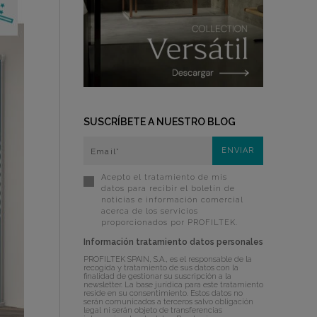
SUSCRÍBETE A NUESTRO BLOG
Acepto el tratamiento de mis
datos para recibir el boletín de
noticias e información comercial
acerca de los servicios
proporcionados por PROFILTEK.
Información tratamiento datos personales
PROFILTEK SPAIN, S.A., es el responsable de la
recogida y tratamiento de sus datos con la
finalidad de gestionar su suscripción a la
newsletter. La base jurídica para este tratamiento
reside en su consentimiento. Estos datos no
serán comunicados a terceros salvo obligación
legal ni serán objeto de transferencias