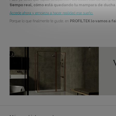
tiempo real, cómo está quedando tu mampara de ducha 
Accede ahora y empieza a hacer realidad ese sueño.
Porque lo que finalmente te guste, en
PROFILTEK lo vamos a fab