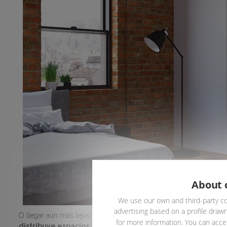
About 
We use our own and third-party co
advertising based on a profile drawn
O llegar aún más lejos y, como vemos en la foto superior, que la p
for more information. You can accep
distribuye espacios.