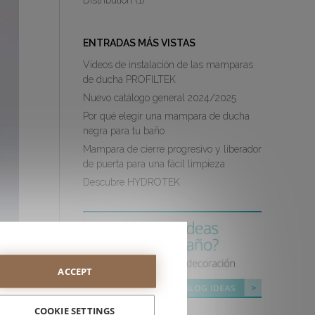
Distribution
(1)
ENTRADAS MÁS VISTAS
Vídeos de instalación de las mamparas
de ducha PROFILTEK
Nuevo catálogo general 2024/2025
Por qué elegir una mampara de ducha
negra para tu baño
Mampara de cierre progresivo y liberador
de puerta para una fácil limpieza
Descubre HYDROTEK
ACCEPT
COOKIE SETTINGS