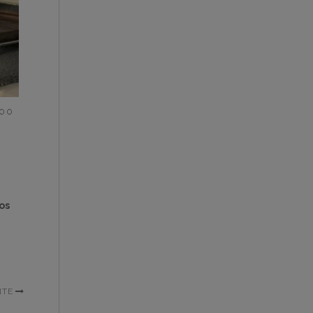
o o
os
NTE