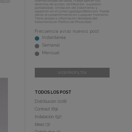
internacionales de datos. Puede ejercer sus
derechos de acceso, rectificación, supresión,
portabilidad, limitación del tratamiento y
oposición en el correo
rgpd@profiltek.com
. Puede
retirar el consentimiento en cualquier momento.
Tiene acceso a información detallada del
tratamiento en
Política de Privacidad
.
Frecuencia aviso nuevos post
Instantánea
Semanal
Mensual
WEB PROFILTEK
TODOS LOS POST
Distribución
(108)
Contract
(69)
Instalación
(52)
Ideas
(3)