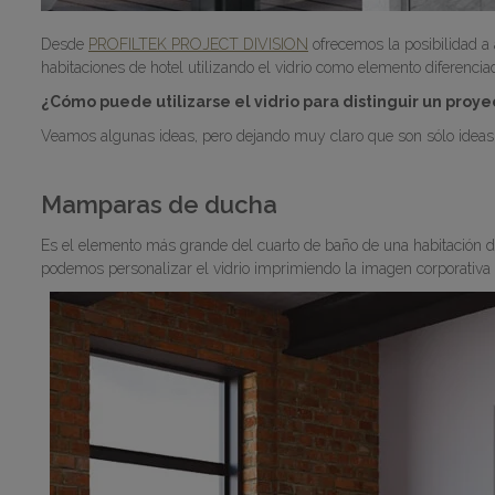
Desde
PROFILTEK PROJECT DIVISION
ofrecemos la posibilidad a 
habitaciones de hotel utilizando el vidrio como elemento diferenciad
¿Cómo puede utilizarse el vidrio para distinguir un proye
Veamos algunas ideas, pero dejando muy claro que son sólo ideas cu
Mamparas de ducha
Es el elemento más grande del cuarto de baño de una habitación d
podemos personalizar el vidrio imprimiendo la imagen corporativa d