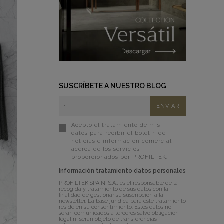
SUSCRÍBETE A NUESTRO BLOG
Acepto el tratamiento de mis
datos para recibir el boletín de
noticias e información comercial
acerca de los servicios
proporcionados por PROFILTEK.
Información tratamiento datos personales
PROFILTEK SPAIN, S.A., es el responsable de la
recogida y tratamiento de sus datos con la
finalidad de gestionar su suscripción a la
newsletter. La base jurídica para este tratamiento
reside en su consentimiento. Estos datos no
serán comunicados a terceros salvo obligación
legal ni serán objeto de transferencias