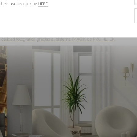
their use by clicking
HERE
n
calidad fotográfica gracias al sistema IMAGIK de PROFILTEK
.