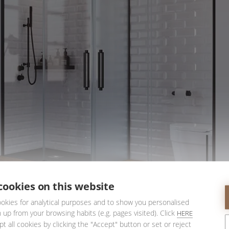
cookies on this website
okies for analytical purposes and to show you personalised
 up from your browsing habits (e.g. pages visited). Click
HERE
ropia
mampara de ducha se convierta en un elemento que
t all cookies by clicking the "Accept" button or set or reject