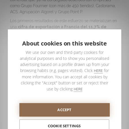
como Grupo Fournier (con más de 450 tiendas), Castorama,
ACS, Agrupación Algorel y Grupo Point P.
Los primeros resultados de este esfuerzo se materializan en
una
cifra de exportación a Francia del 11,7% de
nuestra producción
.
About cookies on this website
Y Portugal y Francia han sido nuestros primeros pasos.
Nuestras mamparas de ducha ya se venden en otros
We use our own and third-party cookies for
mercados europeos –Alemania, Italia, Reino Unido y Bélgica–
analytical purposes and to show you personalised
a los que iremos conquistando durante los próximos años
advertising based on a profile drawn up from your
enarbolando la bandera de la calidad.
browsing habits (e.g. pages visited). Click
for
HERE
Calidad PROFILTEK.
more information. You can accept all cookies by
clicking the "Accept" button or set or reject their
use by clicking
HERE
ACCEPT
COOKIE SETTINGS