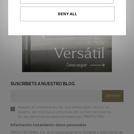
DENY ALL
SUSCRÍBETE A NUESTRO BLOG
Acepto el tratamiento de mis datos para recibir el
boletín de noticias e información comercial acerca
de los servicios proporcionados por PROFILTEK.
Información tratamiento datos personales
PROFILTEK SPAIN, S.A., es el responsable de la recogida y tratamiento de