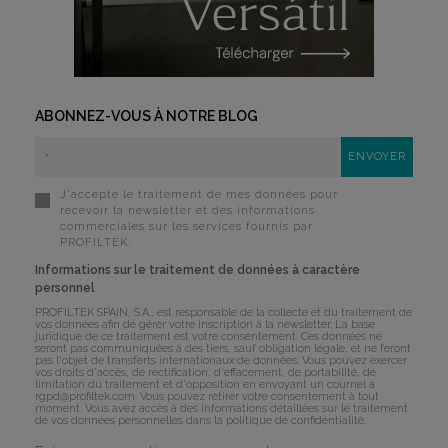
ABONNEZ-VOUS À NOTRE BLOG
J'accepte le traitement de mes données pour
recevoir la newsletter et des informations
commerciales sur les services fournis par
PROFILTEK.
Informations sur le traitement de données à caractère
personnel
PROFILTEK SPAIN, S.A., est responsable de la collecte et du traitement de
vos données afin de gérer votre inscription à la newsletter. La base
juridique de ce traitement est votre consentement. Ces données ne
seront pas communiquées à des tiers, sauf obligation légale, et ne feront
pas l'objet de transferts internationaux de données. Vous pouvez exercer
vos droits d'accès, de rectification, d'effacement, de portabilité, de
limitation du traitement et d'opposition en envoyant un courriel à
rgpd@profiltek.com
. Vous pouvez retirer votre consentement à tout
moment. Vous avez accès à des informations détaillées sur le traitement
de vos données personnelles dans la
politique de confidentialité
.