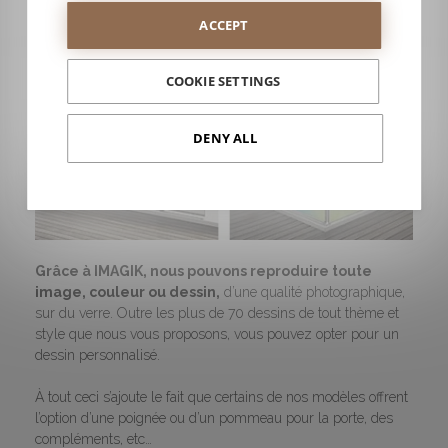
ACCEPT
COOKIE SETTINGS
DENY ALL
Grâce à IMAGIK, nous pouvons reproduire toute
image, couleur ou dessin,
d’une qualité photographique,
sur du verre. Outre les plus de 70 dessins de tout thème et
style que nous vous proposons, vous pouvez opter pour un
dessin personnalisé.
À tout ceci s’ajoute le fait que certains de nos modèles offrent
l’option d’une poignée ou d’un pommeau pour la porte, des
compléments, etc…