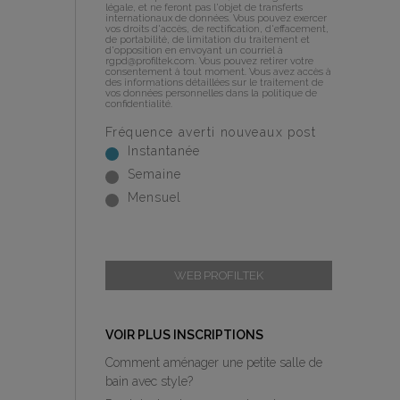
légale, et ne feront pas l'objet de transferts
internationaux de données. Vous pouvez exercer
vos droits d'accès, de rectification, d'effacement,
de portabilité, de limitation du traitement et
d'opposition en envoyant un courriel à
rgpd@profiltek.com
. Vous pouvez retirer votre
consentement à tout moment. Vous avez accès à
des informations détaillées sur le traitement de
vos données personnelles dans la
politique de
confidentialité
.
Fréquence averti nouveaux post
Instantanée
Semaine
Mensuel
WEB PROFILTEK
VOIR PLUS INSCRIPTIONS
Comment aménager une petite salle de
bain avec style?