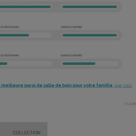
 meilleure paroi de salle de bain pour votre famille
, que vous
SUIV