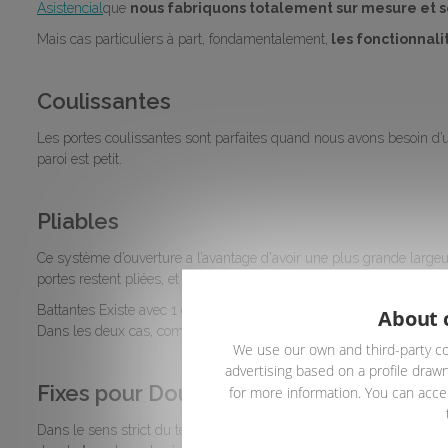
Asistencial
que
nous fabriquons totalement sur mesure et s
Mais cas particuliers à part, fondamentalement,
les fonctionnali
Coulissantes
Les portes coulissantes sont parfaites quand nous avons besoin d’u
paroi est petit.
Pliables
Ce système d’ouverture a l’avantage d'avoir une plus grande largeur
portes restent pliées, et offrent à l’utilisateur pratiquement la totali
Battantes Existe avec 1 ou 2 portes. Les premières sont idéales p
About 
Dans les deux cas, comme cela se produit avec les pliables, l’entrée 
We use our own and third-party co
advertising based on a profile drawn
Fixes pour Douches italiennes
for more information. You can accep
Dans le sens strict du terme, dans les modèles de
parois fixes de