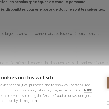
elon les besoins spécifiques de chaque personne.
tés disponibles pour une porte de douche sont les suivantes:
ne largeur d’entrée moyenne, mais que l’espace où nous allons installer 
 d’entrée, même si l’espace total de douche est petit, étant donné que le
té de la largeur de la porte de douche.
our des espaces de douche larges et les secondes pour de grands espaces
cookies on this website
est très grande, puisqu’il s’agit de la largeur totale des portes.
okies for analytical purposes and to show you personalised
 up from your browsing habits (e.g. pages visited). Click
HERE
t all cookies by clicking the "Accept" button or set or reject
their use by clicking
HERE
 douche
pour
douches italiennes
, nous ne pouvons pas parler de "portes d