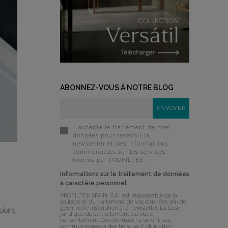
ABONNEZ-VOUS À NOTRE BLOG
J'accepte le traitement de mes
données pour recevoir la
newsletter et des informations
commerciales sur les services
fournis par PROFILTEK.
Informations sur le traitement de données
à caractère personnel
PROFILTEK SPAIN, S.A., est responsable de la
collecte et du traitement de vos données afin de
gérer votre inscription à la newsletter. La base
sions
juridique de ce traitement est votre
consentement. Ces données ne seront pas
communiquées à des tiers, sauf obligation