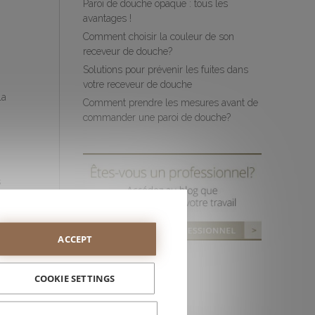
Paroi de douche opaque : tous les
avantages !
Comment choisir la couleur de son
receveur de douche?
Solutions pour prévenir les fuites dans
votre receveur de douche
la
Comment prendre les mesures avant de
commander une paroi de douche?
s
.
ACCEPT
COOKIE SETTINGS
e