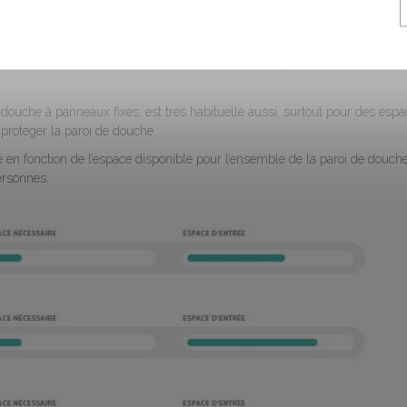
e dans cette liste, car il s’agit d’une solution très polyvalente, avec une
 espace de douche.
douche à panneaux fixes, est très habituelle aussi, surtout pour des esp
 protéger la paroi de douche.
en fonction de l’espace disponible pour l’ensemble de la paroi de douch
ersonnes.