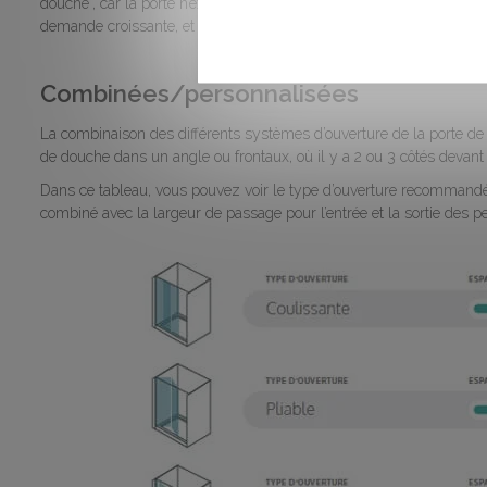
douche", car la porte n’existe pas. Mais nous avons décidé de l’inclur
demande croissante, et qui s’adapte très bien pratiquement à tout
Combinées/personnalisées
La combinaison des différents systèmes d’ouverture de la porte de 
de douche dans un angle ou frontaux, où il y a 2 ou 3 côtés devant
Dans ce tableau, vous pouvez voir le type d’ouverture recommandé 
combiné avec la largeur de passage pour l’entrée et la sortie des p