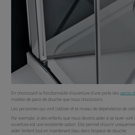
En choisissant la fonctionnalité d’ouverture d’une porte des
parois 
modèle de paroi de douche que nous choisissons.
Les personnes qui vont l’utiliser et le niveau de dépendance de cell
Par exemple, si des enfants que nous devons aider à se laver vont
ouverture est une excellente option. Elle permet d’ouvrir uniquemen
aider l’enfant tout en maintenant l’eau dans l’espace de douche.