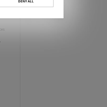
DENY ALL
aces
e