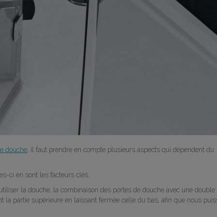
de douche
, il faut prendre en compte plusieurs aspects qui dépendent du
es-ci en sont les facteurs clés.
 utiliser la douche, la combinaison des portes de douche avec une double
t la partie supérieure en laissant fermée celle du bas, afin que nous puis