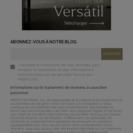
ABONNEZ-VOUS À NOTRE BLOG
J'accepte le traitement de mes données pour
recevoir la newsletter et des informations
commerciales sur les services fournis par
PROFILTEK.
Informations sur le traitement de données à caractère
personnel
PROFILTEK SPAIN, S.A., est responsable de la collecte et du traitement de
vos données afin de gérer votre inscription à la newsletter. La base
juridique de ce traitement est votre consentement. Ces données ne
seront pas communiquées à des tiers, sauf obligation légale, et ne feront
pas l'objet de transferts internationaux de données. Vous pouvez exercer
vos droits d'accès, de rectification, d'effacement, de portabilité, de
limitation du traitement et d'opposition en envoyant un courriel à
rgpd@profiltek.com
. Vous pouvez retirer votre consentement à tout
moment. Vous avez accès à des informations détaillées sur le traitement
de vos données personnelles dans la
politique de confidentialité
.