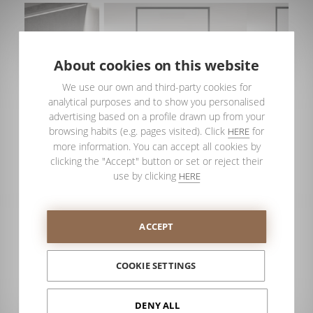
About cookies on this website
We use our own and third-party cookies for
analytical purposes and to show you personalised
advertising based on a profile drawn up from your
browsing habits (e.g. pages visited). Click
for
HERE
more information. You can accept all cookies by
clicking the "Accept" button or set or reject their
use by clicking
HERE
Les nouveaux produits de
ACCEPT
PROFILTEK qui vous aideront à
vendre plus : ruban led et Ecliptek
COOKIE SETTINGS
PROFILTEK
Il n'est pas surprenant que les clients qui se
DENY ALL
rendent dans votre magasin de sanitaires,