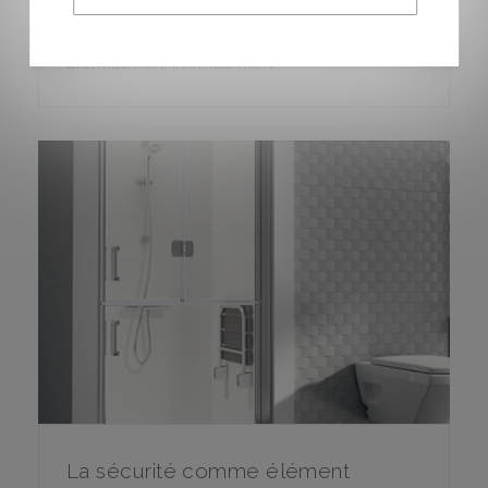
viennent..
DISTRIBUTION
,
INSTALLATION
La sécurité comme élément