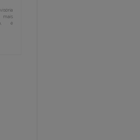
isória
 mais
do, é