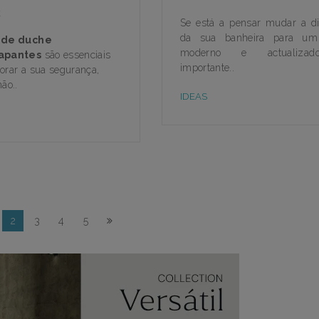
K
Se está a pensar mudar a div
da sua banheira para um
 de duche
moderno e actualiza
rapantes
são essenciais
importante..
orar a sua segurança,
ão..
IDEAS
2
3
4
5