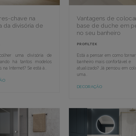
ores-chave na
Vantagens de coloca
 da divisória de
base de duche em p
no seu banheiro
K
PROFILTEK
olher uma divisória de
Está a pensar em como tornar
ando há tantos modelos
banheiro mais confortável e
s na Internet? Se está à..
atualizado? Já pensou em col
uma..
ÃO
DECORAÇÃO