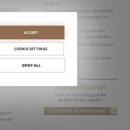
de duche
Vantagens e desvantagens de escolher
na altura do seu duche integrado no
pavimento
Renovar a sua casa de banho sem
ACCEPT
necessidade de obras: Space Solution
Como remover o calcário das divisórias
COOKIE SETTINGS
de duche
Resguardo de duche fixo ou de correr:
qual escolher?
DENY ALL
r a
 banho?
base de