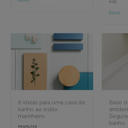
IDEAS
está..
IDEAS
6 ideias para uma casa de
Base d
banho ao estilo
antider
marinheiro
Segura
banho
PROFILTEK