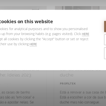
cookies on this website
okies for analytical purposes and to show you personalised
 up from your browsing habits (e.g. pages visited). Click
HERE
t all cookies by clicking the "Accept" button or set or reject
their use by clicking
HERE
de banho
Critérios para escolhe
istas com divisória
cor da sua base de
he: Ideias 2023
duche
K
PROFILTEK
, as casas de banho
Está a renovar a sua casa de
as são as "em coisa" e
Está a escolher a cor da sua 
ão a apostar nelas. Se
duche mas não consegue..