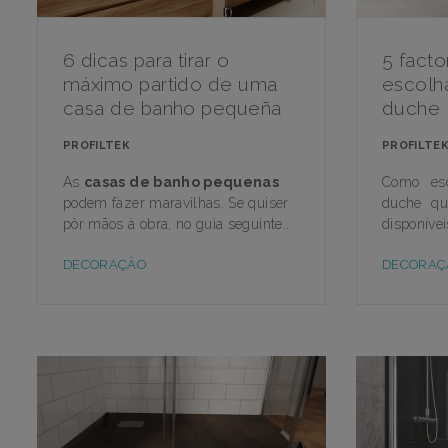
6 dicas para tirar o
5 fact
máximo partido de uma
escolha
casa de banho pequeña
duche
PROFILTEK
PROFILTE
As
casas de banho pequenas
Como esc
podem fazer maravilhas. Se quiser
duche qu
pôr mãos à obra, no guia seguinte..
disponívei
DECORAÇÃO
DECORAÇ