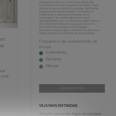
obrigados a fazê-lo, nem serão objeto de
transferências internacionais de dados. Pode
exercer os seus direitos de acesso, retificação,
apagamento, portabilidade, limitação do
tratamento e oposição enviando uma
mensagem de correio eletrónico para
rgpd@profiltek.com
. O utilizador pode retirar o
seu consentimento em qualquer altura. O
utilizador tem acesso a informações
pormenorizadas sobre o tratamento dos seus
dados pessoais na
Política de Privacidade
.
 um
Frequência de recebimento de
ua
avisos
Instantânea
Semanal
Mensal
sua
r uma
WEB PROFILTEK
VEJA MAIS ENTRADAS
Soluções para evitar fugas na sua base