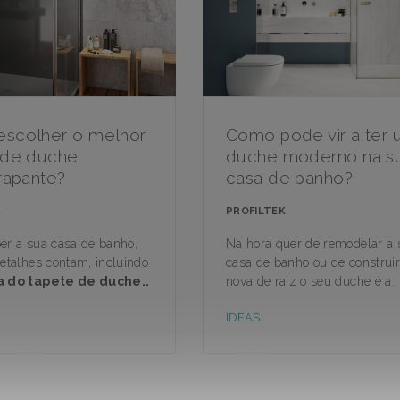
scolher o melhor
Como pode vir a ter
 de duche
duche moderno na s
rapante?
casa de banho?
K
PROFILTEK
er a sua casa de banho,
Na hora quer de remodelar a 
detalhes contam, incluindo
casa de banho ou de construi
a do tapete de duche..
nova de raiz o seu duche é a..
IDEAS