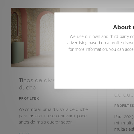
About 
We use our own and third-party co
advertising based on a profile drawn
for more information. You can accep
Tipos de divisórias de
Casas 
duche
minimal
de duc
PROFILTEK
PROFILTE
Ao comprar uma divisória de duche
para instalar no seu chuveiro, pode
Para 2023
antes de mais querer saber..
minimalist
muitas est