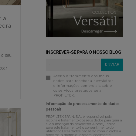
r a
edra
INSCREVER-SE PARA O NOSSO BLOG
 o seu
ocar
Aceito o tratamento dos meus
dados para receber a newsletter
e informações comerciais sobre
os serviços prestados pela
PROFILTEK.
Informação de processamento de dados
pessoais
PROFILTEK SPAIN, S.A., é responsável pela
recolha e tratamento dos seus dados para gerir a
sua subscrição da newsletter. A base jurídica
para este tratamento é o consentimento do
utilizador. Estes dados não serão comunicados a
terceiros, a menos que sejam legalmente