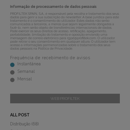
Informação de processamento de dados pessoais
PROFILTEK SPAIN, S.A., é responsável pela recolha e tratamento dos seus
dados para gerir a sua subscrição da newsletter. A base jurídica para este
tratamento é o consentimento do utilizador. Estes dados não serão
comunicados a terceiros, a menos que sejam legalmente obrigados a
fazê-lo, nem serão objeto de transferências internacionais de dados.
Pode exercer os seus direitos de acesso, retificação, apagamento,
portabilidade, limitação do tratamento e oposição enviando uma
mensagem de correio eletrónico para
rgpd@profiltek.com
. O utilizador
pode retirar o seu consentimento em qualquer altura. O utilizador tem
acesso a informações pormenorizadas sobre o tratamento dos seus
dados pessoais na
Política de Privacidade
.
Frequência de recebimento de avisos
Instantânea
Semanal
Mensal
WEB PROFILTEK
ALL POST
Distribução
(68)