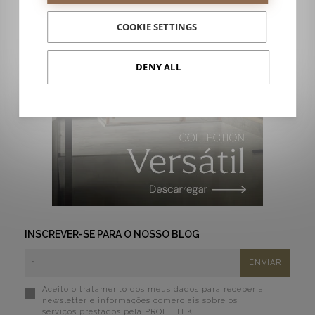
COOKIE SETTINGS
DENY ALL
INSCREVER-SE PARA O NOSSO BLOG
Aceito o tratamento dos meus dados para receber a
newsletter e informações comerciais sobre os
serviços prestados pela PROFILTEK.